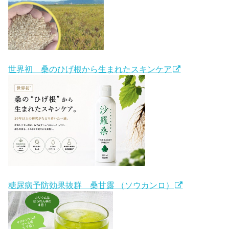
世界初 桑のひげ根から生まれたスキンケア
糖尿病予防効果抜群 桑甘露 （ソウカンロ）