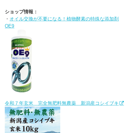
ショップ情報：
・
オイル交換が不要になる！植物酵素の特殊な添加剤
OE9
令和７年玄米 完全無肥料無農薬 新潟産コシイブキ