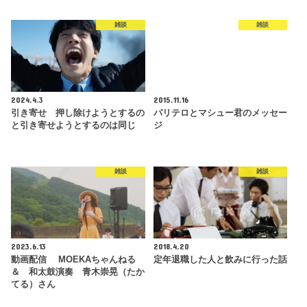
雑談
雑談
2024.4.3
2015.11.16
引き寄せ 押し除けようとするの
パリテロとマシュー君のメッセー
と引き寄せようとするのは同じ
ジ
雑談
雑談
2023.6.13
2018.4.20
動画配信 MOEKAちゃんねる
定年退職した人と飲みに行った話
＆ 和太鼓演奏 青木崇晃（たか
てる）さん