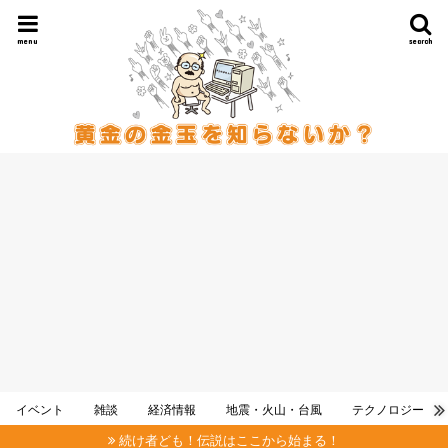
menu
search
イベント
雑談
経済情報
地震・火山・台風
テクノロジー
続け者ども！伝説はここから始まる！