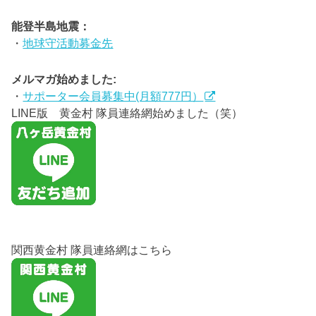
能登半島地震：
・
地球守活動募金先
メルマガ始めました:
・
サポーター会員募集中(月額777円）
LINE版 黄金村 隊員連絡網始めました（笑）
関西黄金村 隊員連絡網はこちら