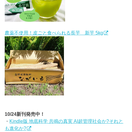
農薬不使用！皮ごと食べられる長芋 新芋 5kg
10/24新刊発売中！
・
Kindle版 地底科学 共鳴の真実 AI超管理社会か?それと
も進化か?