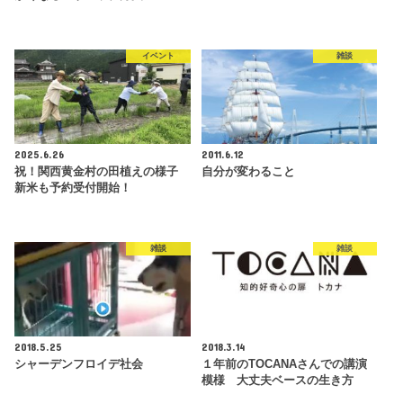
イベント
雑談
2025.6.26
2011.6.12
祝！関西黄金村の田植えの様子
自分が変わること
新米も予約受付開始！
雑談
雑談
2018.5.25
2018.3.14
シャーデンフロイデ社会
１年前のTOCANAさんでの講演
模様 大丈夫ベースの生き方