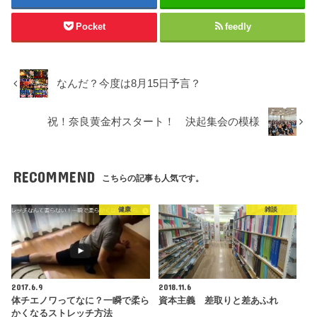
Pocket
feedly
なんだ？今度は8月15日予言？
祝！奈良黄金村スタート！ 決起集会の模様
RECOMMEND
こちらの記事も人気です。
健康
雑談
2017.6.9
2018.11.6
体チエノワってなに？一瞬で柔ら
資本主義 差取りと差あふれ
かくなるストレッチ方法