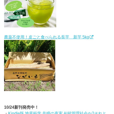
農薬不使用！皮ごと食べられる長芋 新芋 5kg
10/24新刊発売中！
・
Kindle版 地底科学 共鳴の真実 AI超管理社会か?それと