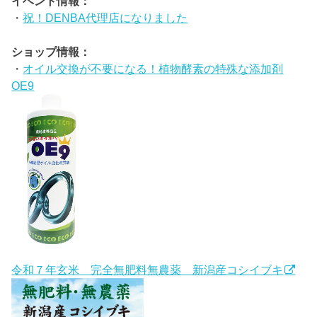
イベント情報：
・
祝！DENBA代理店になりました
ショップ情報：
・
オイル交換が不要になる！植物酵素の特殊な添加剤
OE9
令和７年玄米 完全無肥料無農薬 新潟産コシイブキ