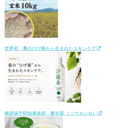
世界初 桑のひげ根から生まれたスキンケア
糖尿病予防効果抜群 桑甘露 （ソウカンロ）