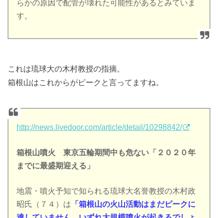
らかの原因で配管が壊れた可能性があるとみていま
す。
これは琉球大の木村教授の指摘。
箱根山はこれからがピークと言ってますね。
http://news.livedoor.com/article/detail/10298842/
箱根山噴火 東京五輪期間中も危ない「２０２０年
までに最盛期迎える」
地震・噴火予知で知られる琉球大名誉教授の木村政
昭氏（７４）は
「箱根山の火山活動はまだピークに
達していません。いずれ大規模噴火が起きるでしょ