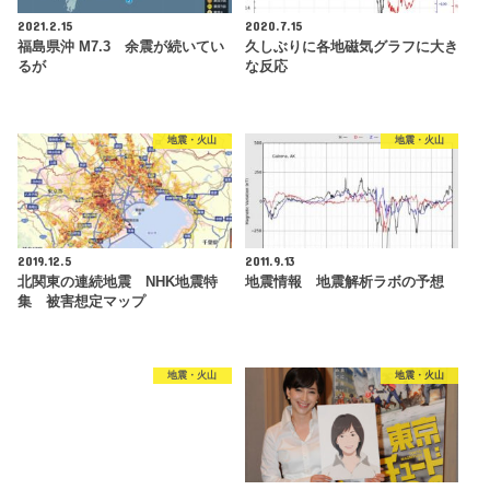
2021.2.15
2020.7.15
福島県沖 M7.3 余震が続いてい
久しぶりに各地磁気グラフに大き
るが
な反応
地震・火山
地震・火山
2019.12.5
2011.9.13
北関東の連続地震 NHK地震特
地震情報 地震解析ラボの予想
集 被害想定マップ
地震・火山
地震・火山