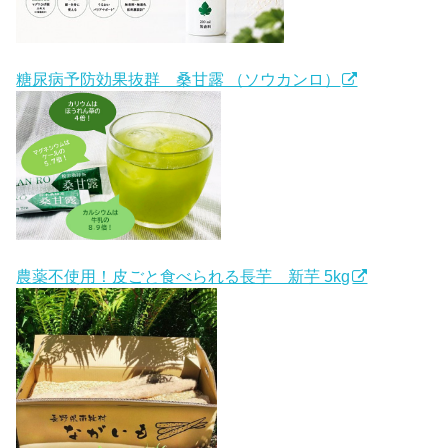
糖尿病予防効果抜群 桑甘露 （ソウカンロ）
農薬不使用！皮ごと食べられる長芋 新芋 5kg