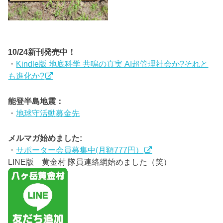
10/24新刊発売中！
・
Kindle版 地底科学 共鳴の真実 AI超管理社会か?それと
も進化か?
能登半島地震：
・
地球守活動募金先
メルマガ始めました:
・
サポーター会員募集中(月額777円）
LINE版 黄金村 隊員連絡網始めました（笑）