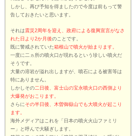
しかし、再び予知を得ましたので今度は前もって警
告しておきたいと思います。
それは
震災2周年を迎え、政府による復興宣言がなさ
れた日より2か月後
のことです。
既に警戒されていた
箱根山で噴火が始まります。
一度に二ヵ所の噴火口が現れるという珍しい噴火だ
そうです。
大量の溶岩が溢れ出しますが、噴石による被害等は
特にありません。
しかしその
二日後、富士山の宝永噴火口の西側より
大爆発がおこります。
さらに
その半日後、木曽御嶽山でも大噴火が起こり
ます。
海外メディアはこれを「日本の噴火火山ファミリ
ー」と呼んで大騒ぎします。