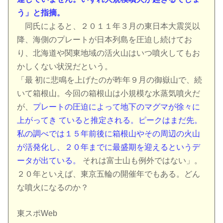
う」と指摘。
同氏によると、２０１１年３月の東日本大震災以
降、海側のプレートが日本列島を圧迫し続けてお
り、北海道や関東地域の活火山はいつ噴火してもお
かしくない状況だという。
「最 初に悲鳴を上げたのが昨年９月の御嶽山で、続
いて箱根山。今回の箱根山は小規模な水蒸気噴火だ
が、
プレートの圧迫によって地下のマグマが徐々に
上がってき ていると推定される。ピークはまだ先。
私の調べでは１５年前後に箱根山やその周辺の火山
が活発化し、２０年までに最盛期を迎えるというデ
ータが出ている。
それは富士山も例外ではない」。
２０年といえば、東京五輪の開催年でもある。どん
な噴火になるのか？
東スポWeb