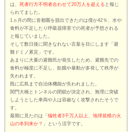
は、
死者行方不明者合わせて20万人を超える
と報じ
られてました。
1ヵ月の間に首都圏を脱出できたのは僅か42％、水や
食料が不足したり呼吸器障害での死者が予想される
と報じていました。
そして数日後に聞きなれない言葉を目にします「避
難ドミノ累災」です。
あまりに大量の避難民が発生したため、避難先での
食料が極度に不足し、飢餓や暴動が多発して秩序が
失われます。
既に広島まで自治体機能が失われました。
関門大橋とトンネルの閉鎖が決定され、無理に突破
しようとした車両や人は容赦なく攻撃されたそうで
す。
最期に見たのは「
犠牲者3千万人以上、地球規模の火
山の冬到来か？
」という活字です。