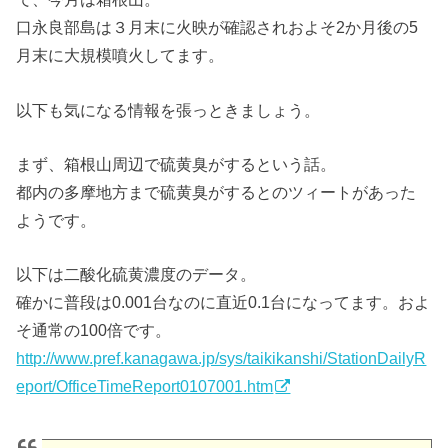
口永良部島は３月末に火映が確認されおよそ2か月後の5
月末に大規模噴火してます。
以下も気になる情報を張っときましょう。
まず、箱根山周辺で硫黄臭がするという話。
都内の多摩地方まで硫黄臭がするとのツィートがあった
ようです。
以下は二酸化硫黄濃度のデータ。
確かに普段は0.001台なのに直近0.1台になってます。およ
そ通常の100倍です。
http://www.pref.kanagawa.jp/sys/taikikanshi/StationDailyR
eport/OfficeTimeReport0107001.htm