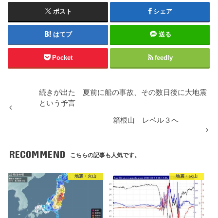
ポスト
シェア
はてブ
送る
Pocket
feedly
続きが出た 夏前に船の事故、その数日後に大地震
という予言
箱根山 レベル３へ
RECOMMEND
こちらの記事も人気です。
地震・火山
地震・火山