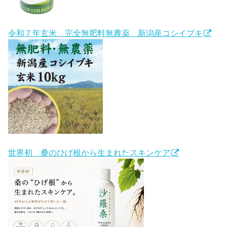
令和７年玄米 完全無肥料無農薬 新潟産コシイブキ
世界初 桑のひげ根から生まれたスキンケア