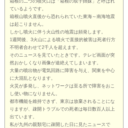
箱根の二つの噴火口は「箱根の双子姉妹」と呼ばれ
ているようです。
箱根山噴火直後から恐れられていた東海～南海地震
は起こりません。
しかし噴火に伴う火山性の地震は頻発します。
1週間後、3火山による噴火で直接的被害は死者行方
不明者合わせて2千人を超えます。
そのニュースを見ていたときです。テレビ画面が突
然おかしくなり画像が途絶えてしまいます。
大量の噴出物が電気回路に障害を与え、関東を中心
に大混乱となります。
火災が多発し、ネットワークは至る所で障害をおこ
し使い物になりません。
都市機能を維持できず、東京は放棄されることにな
りますが、疎開トラブルでの死者は毎日数百人以上
出ています。
私が九州の親類宅に疎開した日に見たニュースで