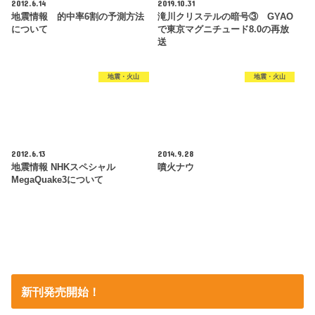
2012.6.14
2019.10.31
地震情報 的中率6割の予測方法
滝川クリステルの暗号③ GYAO
について
で東京マグニチュード8.0の再放
送
地震・火山
地震・火山
2012.6.13
2014.9.28
地震情報 NHKスペシャル
噴火ナウ
MegaQuake3について
新刊発売開始！