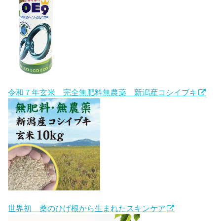
令和７年玄米 完全無肥料無農薬 新潟産コシイブキ
世界初 桑のひげ根から生まれたスキンケア