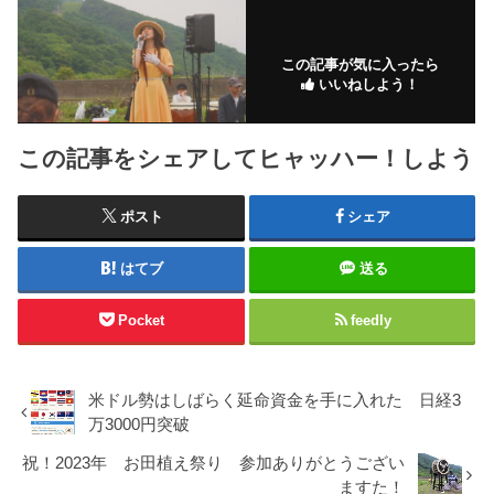
この記事が気に入ったら
いいねしよう！
この記事をシェアしてヒャッハー！しよう
ポスト
シェア
はてブ
送る
Pocket
feedly
米ドル勢はしばらく延命資金を手に入れた 日経3
万3000円突破
祝！2023年 お田植え祭り 参加ありがとうござい
ますた！