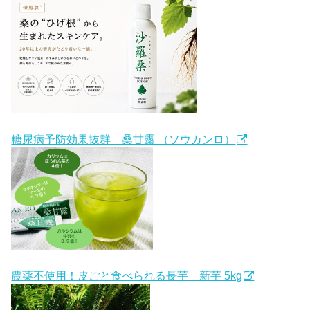
糖尿病予防効果抜群 桑甘露 （ソウカンロ）
農薬不使用！皮ごと食べられる長芋 新芋 5kg