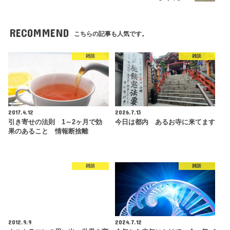
RECOMMEND
こちらの記事も人気です。
雑談
雑談
2017.4.12
2026.7.13
引き寄せの法則 1～2ヶ月で効
今日は都内 あるお寺に来てます
果のあること 情報断捨離
雑談
雑談
2012.9.9
2024.7.12