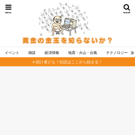
menu
search
イベント
雑談
経済情報
地震・火山・台風
テクノロジー
続け者ども！伝説はここから始まる！