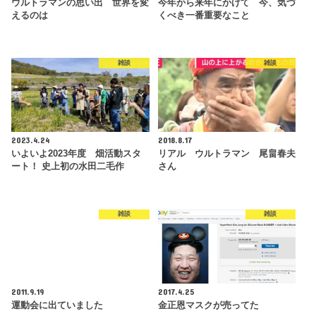
ウルトラマンの思い出 世界を変
今年から来年にかけて 今、気づ
えるのは
くべき一番重要なこと
雑談
雑談
2023.4.24
2018.8.17
いよいよ2023年度 畑活動スタ
リアル ウルトラマン 尾畠春夫
ート！ 史上初の水田二毛作
さん
雑談
雑談
2011.9.19
2017.4.25
運動会に出ていました
金正恩マスクが売ってた