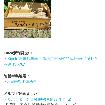
10/24新刊発売中！
・
Kindle版 地底科学 共鳴の真実 AI超管理社会か?それと
も進化か?
能登半島地震：
・
地球守活動募金先
メルマガ始めました:
・
サポーター会員募集中(月額777円）
LINE版 黄金村 隊員連絡網始めました（笑）