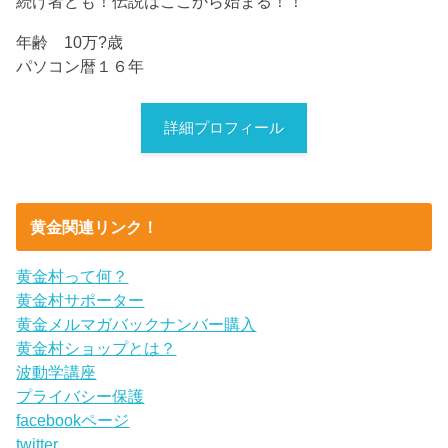
続け者ども！伝説はここから始まる！！
年齢 10万?歳
パソコン暦１６年
詳細プロフィール
黄金関連リンク！
黄金村って何？
黄金村サポーター
黄金メルマガバックナンバー購入
黄金村ショップとは？
波動学講座
プライバシー保護
facebookページ
twitter