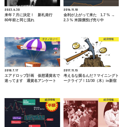
2023.6.30
2016.11.18
来年７月に決定！ 新札発行
金利が上がって来た 1.7 % →
80年前と同じ流れ
2.3 % 米国債投げ売り中
テクノロジー
経済情報
2018.7.17
2017.11.15
エアドロップ計画 仮想通貨名で
考えるな掘るんだ？マイニングト
迷ってます 通貨名アンケート
ークライブ！11/30（木）in新宿
経済情報
経済情報