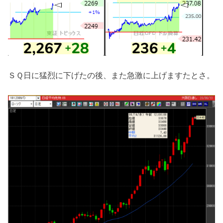
ＳＱ日に猛烈に下げたの後、また急激に上げますたとさ。