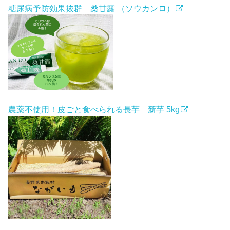
糖尿病予防効果抜群 桑甘露 （ソウカンロ）
農薬不使用！皮ごと食べられる長芋 新芋 5kg