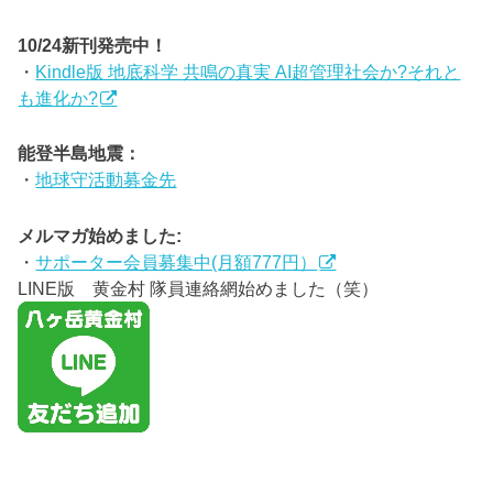
10/24新刊発売中！
・
Kindle版 地底科学 共鳴の真実 AI超管理社会か?それと
も進化か?
能登半島地震：
・
地球守活動募金先
メルマガ始めました:
・
サポーター会員募集中(月額777円）
LINE版 黄金村 隊員連絡網始めました（笑）