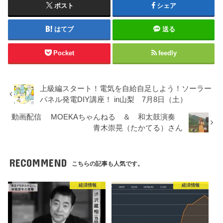
ポスト
シェア
はてブ
送る
Pocket
feedly
上級編スタート！電気を自給自足しよう！ソーラー
パネル発電DIY講座！ in山梨 7月8日（土）
動画配信 MOEKAちゃんねる ＆ 和太鼓演奏
青木崇晃（たかてる）さん
RECOMMEND
こちらの記事も人気です。
経済情報
経済情報