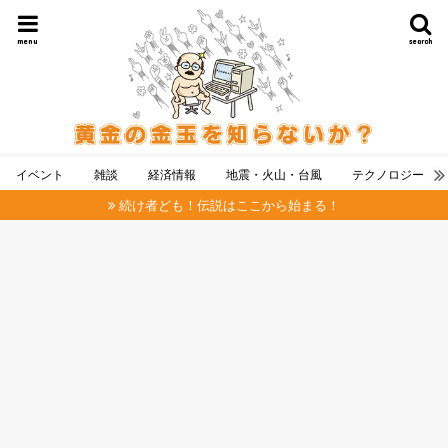
menu
search
イベント
雑談
経済情報
地震・火山・台風
テクノロジー
続け者ども！伝説はここから始まる！