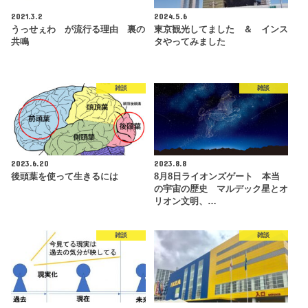
2021.3.2
2024.5.6
うっせぇわ が流行る理由 裏の
東京観光してました ＆ インス
共鳴
タやってみました
雑談
雑談
2023.6.20
2023.8.8
後頭葉を使って生きるには
8月8日ライオンズゲート 本当
の宇宙の歴史 マルデック星とオ
リオン文明、…
雑談
雑談