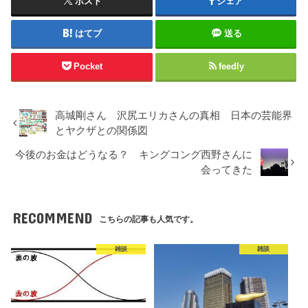
ポスト
シェア
はてブ
送る
Pocket
feedly
高城剛さん 沢尻エリカさんの真相 日本の芸能界
とヤクザとの関係図
今後のお金はどうなる？ キングコング西野さんに
会ってきた
RECOMMEND
こちらの記事も人気です。
雑談
雑談