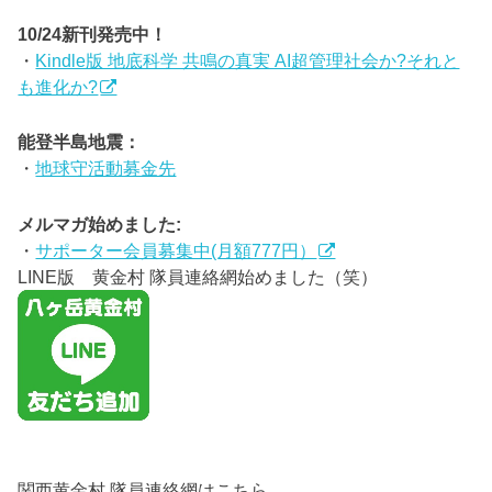
10/24新刊発売中！
・
Kindle版 地底科学 共鳴の真実 AI超管理社会か?それと
も進化か?
能登半島地震：
・
地球守活動募金先
メルマガ始めました:
・
サポーター会員募集中(月額777円）
LINE版 黄金村 隊員連絡網始めました（笑）
関西黄金村 隊員連絡網はこちら