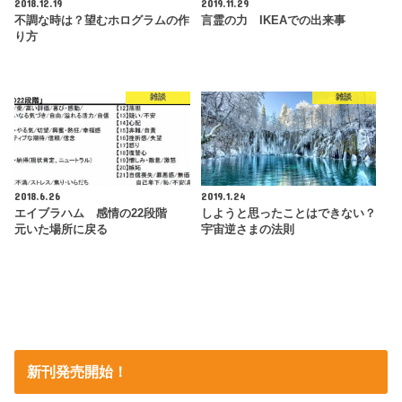
2018.12.19
2019.11.29
不調な時は？望むホログラムの作
言霊の力 IKEAでの出来事
り方
雑談
雑談
2018.6.26
2019.1.24
エイブラハム 感情の22段階
しようと思ったことはできない？
元いた場所に戻る
宇宙逆さまの法則
新刊発売開始！