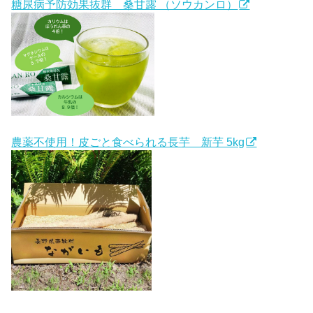
糖尿病予防効果抜群 桑甘露 （ソウカンロ）
農薬不使用！皮ごと食べられる長芋 新芋 5kg