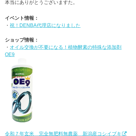
本当にありがとうございますた。
イベント情報：
・
祝！DENBA代理店になりました
ショップ情報：
・
オイル交換が不要になる！植物酵素の特殊な添加剤
OE9
令和７年玄米 完全無肥料無農薬 新潟産コシイブキ