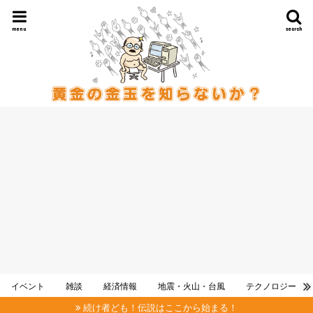
menu
search
イベント
雑談
経済情報
地震・火山・台風
テクノロジー
続け者ども！伝説はここから始まる！