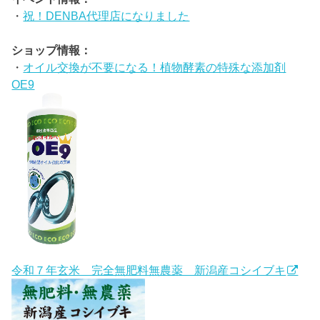
・
祝！DENBA代理店になりました
ショップ情報：
・
オイル交換が不要になる！植物酵素の特殊な添加剤
OE9
令和７年玄米 完全無肥料無農薬 新潟産コシイブキ