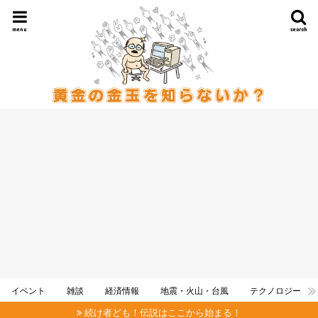
menu
search
イベント
雑談
経済情報
地震・火山・台風
テクノロジー
続け者ども！伝説はここから始まる！