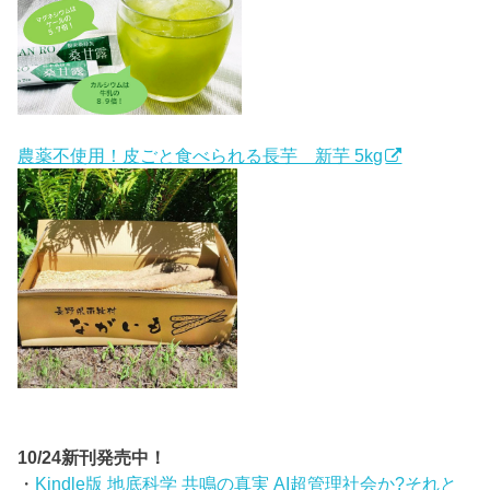
農薬不使用！皮ごと食べられる長芋 新芋 5kg
10/24新刊発売中！
・
Kindle版 地底科学 共鳴の真実 AI超管理社会か?それと