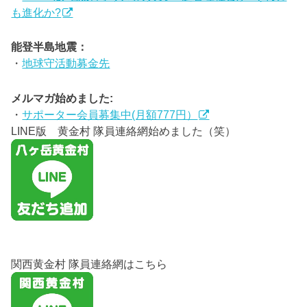
も進化か?
能登半島地震：
・
地球守活動募金先
メルマガ始めました:
・
サポーター会員募集中(月額777円）
LINE版 黄金村 隊員連絡網始めました（笑）
関西黄金村 隊員連絡網はこちら