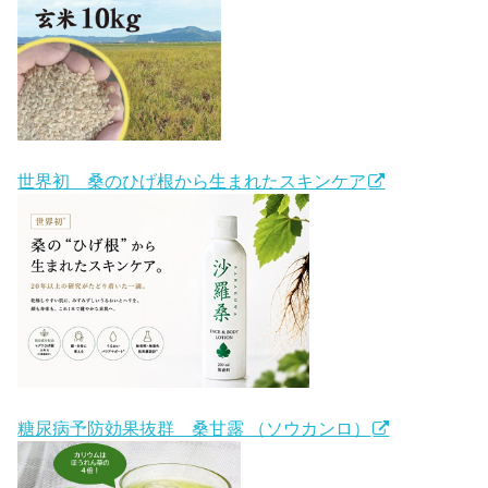
世界初 桑のひげ根から生まれたスキンケア
糖尿病予防効果抜群 桑甘露 （ソウカンロ）