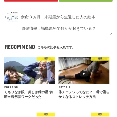
余命３ヵ月 末期癌から生還した人の絵本
原発情報：福島原発で何かが起きている？
RECOMMEND
こちらの記事も人気です。
雑談
健康
2021.8.30
2017.6.9
くもりなき眼 美しき緑の星 切
体チエノワってなに？一瞬で柔ら
断＝蝶形骨ワークだった
かくなるストレッチ方法
雑談
雑談