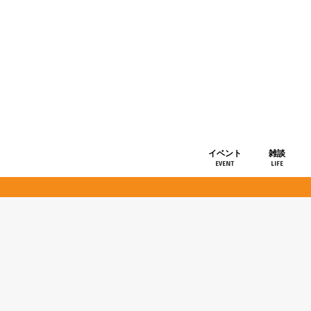
イベント
雑談
EVENT
LIFE
ショップ情
お知らせ