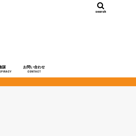
search
陰謀
お問い合わせ
SPIRACY
CONTACT
の歴史
・予言
メディア