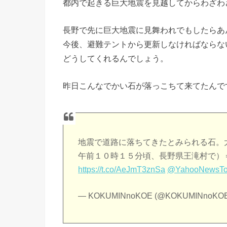
都内で起きる巨大地震を見越してからわざわ
長野で先に巨大地震に見舞われでもしたらあ
今後、避難テントから更新しなければならな
どうしてくれるんでしょう。
昨日こんなでかい石が落っこちて来てたんで
地震で道路に落ちてきたとみられる石。
午前１０時１５分頃、長野県王滝村で）＝柳
https://t.co/AeJmT3znSa
@YahooNewsTo
— KOKUMINnoKOE (@KOKUMINnoKO