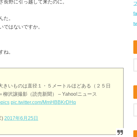
ざ長野に引っ越して来たのに。
f
んた。
tw
いではないですか。
すね。
大きいものは直径１・５メートルほどある（２５日
沢譲撮影（読売新聞） – Yahoo!ニュース
pics
pic.twitter.com/MmHBBKrDHq
E)
2017年6月25日