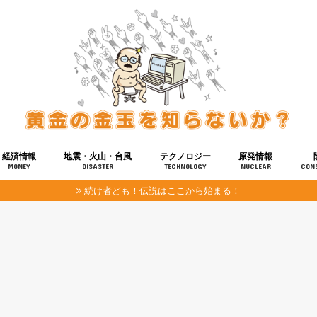
経済情報
地震・火山・台風
テクノロジー
原発情報
MONEY
DISASTER
TECHNOLOGY
NUCLEAR
CON
続け者ども！伝説はここから始まる！
報
健康
宇宙
奴ら
予知
洗脳