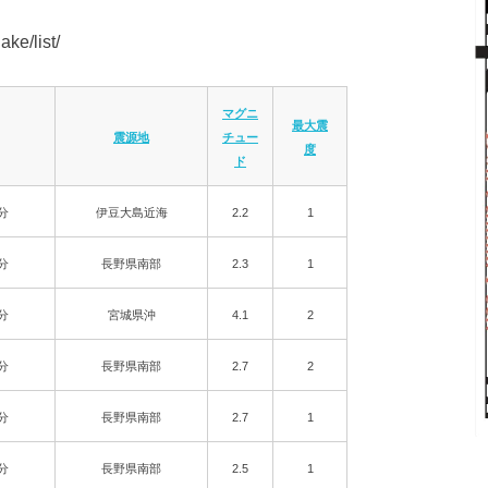
ke/list/
マグニ
最大震
震源地
チュー
度
ド
6分
伊豆大島近海
2.2
1
0分
長野県南部
2.3
1
0分
宮城県沖
4.1
2
8分
長野県南部
2.7
2
1分
長野県南部
2.7
1
8分
長野県南部
2.5
1