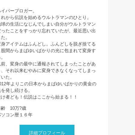
ハイパーブロガー。
これから伝説を始めるウルトラマンのひとり。
地球の生活になじんでしまい自分がウルトラマン
だったことをすっかり忘れていたが、最近思い出
した。
変身アイテムはふんどし。ふんどしを脱ぎ捨てる
と股間からまばゆいばかりの光に包まれて変身す
る。
以前、変身の最中に通報されてしまったことがあ
り、それ以来むやみに変身できなくなってしまっ
ていた。
2012年よりこの日本からまばゆいばかりの黄金の
光を発し続ける。
続け者ども！伝説はここから始まる！！
年齢 10万?歳
パソコン暦１６年
詳細プロフィール