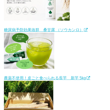
糖尿病予防効果抜群 桑甘露 （ソウカンロ）
農薬不使用！皮ごと食べられる長芋 新芋 5kg