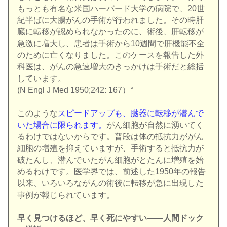
もっとも有名な米国ハーバード大学の病院で、20世
紀半ばに大腸がんの手術が行われました。その時肝
臓に転移が認められなかったのに、術後、肝転移が
急激に増大し、患者は手術から10週間で肝機能不全
のために亡くなりました。このケースを報告した外
科医は、がんの急速増大のきっかけは手術だと総括
しています。
(N Engl J Med 1950;242: 167）°
このような
スピードアップも、臓器に転移が潜んで
いた場合に限られます。
がん細胞が自然に湧いてく
るわけではないからです。普段は体の抵抗力ががん
細胞の増殖を抑えていますが、手術すると抵抗力が
破たんし、潜んでいたがん細胞がとたんに増殖を始
めるわけです。医学界では、前述した1950年の報告
以来、いろいろながんの術後に転移が急に出現した
事例が報じられています。
早く見つけるほど、早く死にやすい――人間ドック