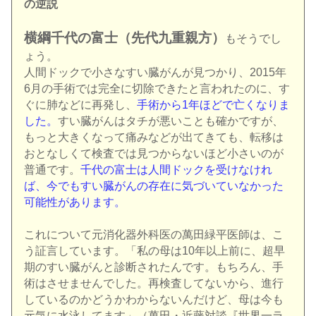
の逆説
横綱千代の富士（先代九重親方）
もそうでし
ょう。
人間ドックで小さなすい臓がんが見つかり、2015年
6月の手術では完全に切除できたと言われたのに、す
ぐに肺などに再発し、
手術から1年ほどで亡くなりま
した。
すい臓がんはタチが悪いことも確かですが、
もっと大きくなって痛みなどが出てきても、転移は
おとなしくて検査では見つからないほど小さいのが
普通です。
千代の富士は人間ドックを受けなけれ
ば、今でもすい臓がんの存在に気づいていなかった
可能性があります。
これについて元消化器外科医の萬田緑平医師は、こ
う証言しています。「私の母は10年以上前に、超早
期のすい臓がんと診断されたんです。もちろん、手
術はさせませんでした。再検査してないから、進行
しているのかどうかわからないんだけど、母は今も
元気に水泳してます」（萬田・近藤対談『世界一ラ