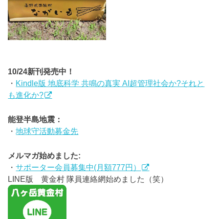
10/24新刊発売中！
・
Kindle版 地底科学 共鳴の真実 AI超管理社会か?それと
も進化か?
能登半島地震：
・
地球守活動募金先
メルマガ始めました:
・
サポーター会員募集中(月額777円）
LINE版 黄金村 隊員連絡網始めました（笑）