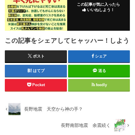
この記事が気に入ったら
いいねしよう！
この記事をシェアしてヒャッハー！しよう
ポスト
シェア
はてブ
送る
Pocket
feedly
長野地震 天空から神の手？
長野南部地震 余震続く