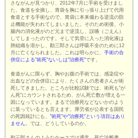
さながんが見つかり、2012年7月に手術を受けまし
た。食道を全摘し、胃袋を胸に引っ張り上げて代用
食道とする手術なので、胃袋に本来備わる逆流の防
止機能が失われてしまいました。そのため術後、小
腸内の消化液がのど元まで逆流し、誤嚥（ごえん）
してしまったのです。そして気管に入った消化液は
肺組織を溶かし、勘三郎さんは呼吸不全のために12
月に亡くなられました。これは明らかに、
手術の合
併症による”術死”ないしは”治療死”
です。
食道がんに限らず、胸やお腹の手術では、感染症や
出血などの合併症により、たくさんの患者さんが術
死してきました。ところが比較試験では、術死も”が
ん死”にカウントされるため、がん死亡数が増える一
因になっています。まるで治療死などないかのよう
に装っているとも言えます。厚労省が公表する国民
の死因統計にも、
”術死”や”治療死”という項目はあり
ません。
では、どうしているのか。
勘三郎さんのようなケースでは通常、死亡診断書