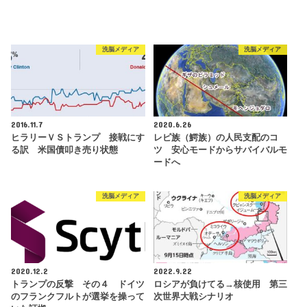
洗脳メディア
洗脳メディア
2016.11.7
2020.6.26
ヒラリーＶＳトランプ 接戦にす
レビ族（鰐族）の人民支配のコ
る訳 米国債叩き売り状態
ツ 安心モードからサバイバルモ
ードへ
洗脳メディア
洗脳メディア
2020.12.2
2022.9.22
トランプの反撃 その４ ドイツ
ロシアが負けてる→核使用 第三
のフランクフルトが選挙を操って
次世界大戦シナリオ