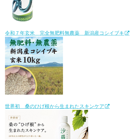
令和７年玄米 完全無肥料無農薬 新潟産コシイブキ
世界初 桑のひげ根から生まれたスキンケア