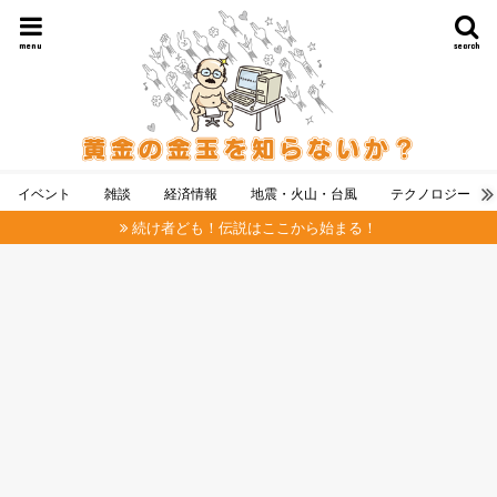
menu
search
イベント
雑談
経済情報
地震・火山・台風
テクノロジー
続け者ども！伝説はここから始まる！