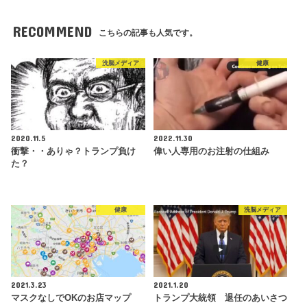
RECOMMEND
こちらの記事も人気です。
洗脳メディア
健康
2020.11.5
2022.11.30
衝撃・・ありゃ？トランプ負け
偉い人専用のお注射の仕組み
た？
健康
洗脳メディア
2021.3.23
2021.1.20
マスクなしでOKのお店マップ
トランプ大統領 退任のあいさつ