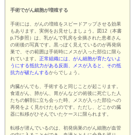
手術でがん細胞が増殖する
手術には、がんの増殖をスピードアップさせる効果
もあります。実例をお見せしましょう。図12（本書
p.75参照）は、乳がんで乳房を全摘された患者さん
の術後の写真です。黒っぽく見えているのが再発病
巣で、その範囲は手術時にメスが入った部位に限ら
れています。
正常組織には、がん細胞が育たないよ
うにする抵抗力がある反面、メスが入ると、その抵
抗力が破たんする
からでしょう。
内臓がんでも、手術すると同じことが起こります。
食道がん、肺がん、胃がんなどの術後に死亡した人
たちの解剖に立ち会った時、メスが入った部位への
再発をよく見かけたものです。ただし、どこかの臓
器に転移がひそんでいたケースに限られます。
転移が潜んでいるのは、初発病巣のがん細胞が血管
の中に入ることができ、血液とともに全身を巡り、