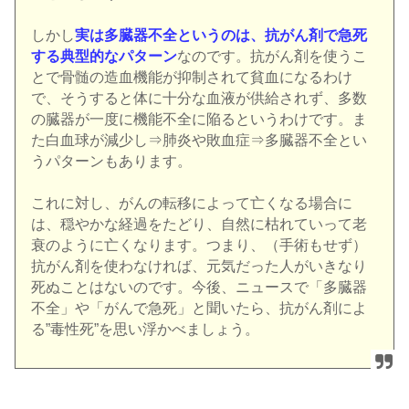
しかし
実は多臓器不全というのは、抗がん剤で急死
する典型的なパターン
なのです。抗がん剤を使うこ
とで骨髄の造血機能が抑制されて貧血になるわけ
で、そうすると体に十分な血液が供給されず、多数
の臓器が一度に機能不全に陥るというわけです。ま
た白血球が減少し⇒肺炎や敗血症⇒多臓器不全とい
うパターンもあります。
これに対し、がんの転移によって亡くなる場合に
は、穏やかな経過をたどり、自然に枯れていって老
衰のように亡くなります。つまり、（手術もせず）
抗がん剤を使わなければ、元気だった人がいきなり
死ぬことはないのです。今後、ニュースで「多臓器
不全」や「がんで急死」と聞いたら、抗がん剤によ
る”毒性死”を思い浮かべましょう。