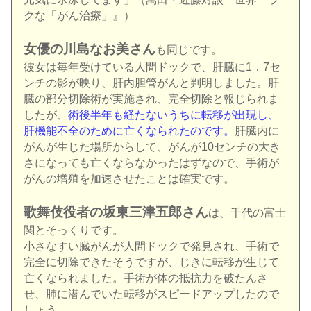
クな「がん治療」』）
女優の川島なお美さん
も同じです。
彼女は毎年受けている人間ドックで、肝臓に1．7セ
ンチの影が映り、肝内胆管がんと判明しました。肝
臓の部分切除術が実施され、完全切除と報じられま
したが、
術後半年も経たないうちに転移が出現し、
肝機能不全のために亡くなられたのです。
肝臓内に
がんが生じた場所からして、がんが10センチの大き
さになっても亡くならなかったはずなので、手術が
がんの増殖を加速させたことは確実です。
歌舞伎役者の坂東三津五郎さん
は、千代の富士
関とそっくりです。
小さなすい臓がんが人間ドックで発見され、手術で
完全に切除できたそうですが、じきに転移が生じて
亡くなられました。手術が体の抵抗力を破たんさ
せ、肺に潜んでいた転移がスピードアップしたので
しょう。