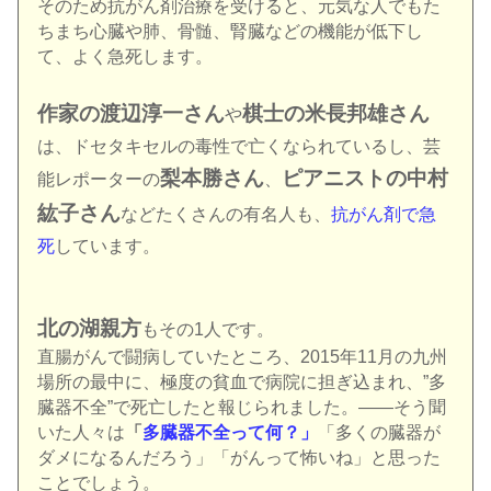
そのため抗がん剤治療を受けると、元気な人でもた
ちまち心臓や肺、骨髄、腎臓などの機能が低下し
て、よく急死します。
作家の渡辺淳一さん
棋士の米長邦雄さん
や
は、ドセタキセルの毒性で亡くなられているし、芸
梨本勝さん
ピアニストの中村
能レポーターの
、
紘子さん
などたくさんの有名人も、
抗がん剤で急
死
しています。
北の湖親方
もその1人です。
直腸がんで闘病していたところ、2015年11月の九州
場所の最中に、極度の貧血で病院に担ぎ込まれ、”多
臓器不全”で死亡したと報じられました。――そう聞
いた人々は
「
多臓器不全って何？」
「多くの臓器が
ダメになるんだろう」「がんって怖いね」と思った
ことでしょう。