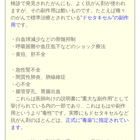
検診で発見されたがんにも、よく抗がん剤が使われ
ますが、その副作用は酷いものです。たとえば種々
のがんで標準治療とされている
”ドセタキセル”の副作
用
です。
・白血球減少などの骨髄抑制
・呼吸困難や血圧低下などのショック療法
・黄疸、肝不全
・急性腎不全
・間質性肺炎、肺線維症
・心不全
・腸管穿孔、胃腸出血
これらは医師向けの説明書に”重大な副作用”として
挙げられている内の一部であり、これはもはや副作
用というより”毒性”です。実際にもドセタキセルなど
抗がん剤のほとんどは、
正式に”毒薬”に指定されてい
ます。