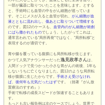
一部が臓器に取りついたことを意味します。とする
と、手術時にも血管の中をがん細胞が巡っていま
す。そこにメスが入ると血管が切れ、
がん細胞が血
液とともに流れ出し、傷あとに取りついて増殖する
のです。図12のケースも、
血管内のがん細胞が術創
にばら撒かれたもの
でしょう。したがってこれは、
通常言われている”局所再発”ではなく、”局所転移”と
表現するのが適切です。
胃や腸を覆っている腹膜にも局所転移が生じます。
逸見政孝さん
かつて人気アナウンサーだった
は、
人間ドックで見つかった小さな胃がんの術後、1年も
しないうちに亡くなりました。図12のような局所転
移が腹膜に生じたからです。
手術さえ受けなけれ
ば、後何年も元気だったはず
です。（拙著『がん放
置療法のすすめ』）
手術で転移の成長スピードが加速することもありま
す。
もっとも古い報告例は次のケースでしょう。世界で