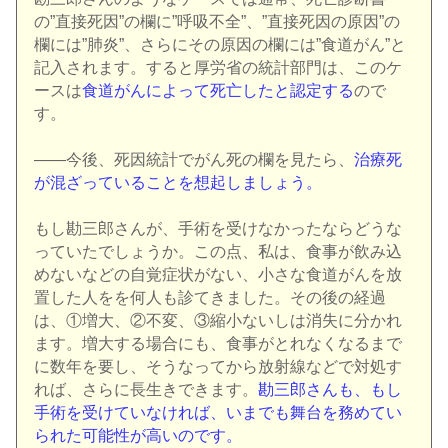
の”直接死因”の欄に”呼吸不全”、”直接死因の原因”の
欄には”肺炎”、さらにその原因の欄には”食道がん”と
記入されます。すると厚労省の統計部門は、このケ
ースは
食道がんによって死亡したと認定する
ので
す。
――今後、死因統計でがん死の欄を見たら、
治療死
が混ざっていることを想起しましょう。
もし勘三郎さんが、手術を受けなかったならどうな
っていたでしょうか。この点、私は、食事が飲み込
めないなどの自覚症状がない、小さな食道がんを放
置した人をを何人も診てきました。その後の経過
は、①増大、②不変、③縮小ないしは消失に分かれ
ます。増大する場合にも、食事がとれなくなるまで
に数年を要し、そうなってから放射線などで対処す
れば、さらに長生きできます。
勘三郎さんも、もし
手術を受けていなければ、いまでも舞台を務めてい
られた可能性が高いのです。