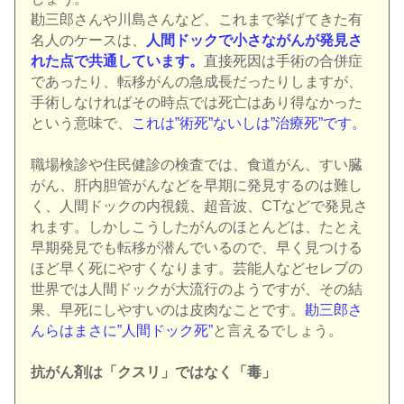
勘三郎さんや川島さんなど、これまで挙げてきた有
名人のケースは、
人間ドックで小さながんが発見さ
れた点で共通しています。
直接死因は手術の合併症
であったり、転移がんの急成長だったりしますが、
手術しなければその時点では死亡はあり得なかった
という意味で、
これは”術死”ないしは”治療死”です。
職場検診や住民健診の検査では、食道がん、すい臓
がん、肝内胆管がんなどを早期に発見するのは難し
く、人間ドックの内視鏡、超音波、CTなどで発見さ
れます。しかしこうしたがんのほとんどは、たとえ
早期発見でも転移が潜んでいるので、早く見つける
ほど早く死にやすくなります。芸能人などセレブの
世界では人間ドックが大流行のようですが、その結
果、早死にしやすいのは皮肉なことです。
勘三郎さ
んらはまさに”人間ドック死”
と言えるでしょう。
抗がん剤は「クスリ」ではなく「毒」