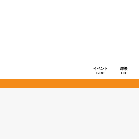
イベント
雑談
EVENT
LIFE
ショップ情
お知らせ