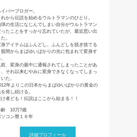
ハイパーブロガー。
これから伝説を始めるウルトラマンのひとり。
地球の生活になじんでしまい自分がウルトラマン
だったことをすっかり忘れていたが、最近思い出
した。
変身アイテムはふんどし。ふんどしを脱ぎ捨てる
と股間からまばゆいばかりの光に包まれて変身す
る。
以前、変身の最中に通報されてしまったことがあ
り、それ以来むやみに変身できなくなってしまっ
ていた。
2012年よりこの日本からまばゆいばかりの黄金の
光を発し続ける。
続け者ども！伝説はここから始まる！！
年齢 10万?歳
パソコン暦１６年
詳細プロフィール