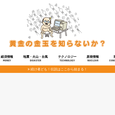
経済情報
地震・火山・台風
テクノロジー
原発情報
MONEY
DISASTER
TECHNOLOGY
NUCLEAR
CON
続け者ども！伝説はここから始まる！
報
健康
宇宙
奴ら
予知
洗脳