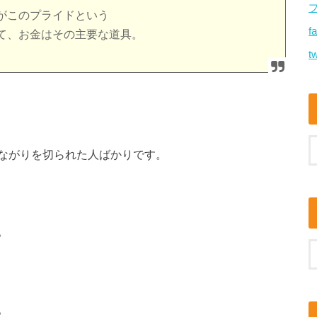
がこのプライドという
f
て、お金はその主要な道具。
tw
ながりを切られた人ばかりです。
。
。