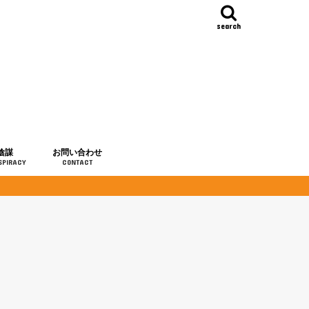
search
陰謀
お問い合わせ
SPIRACY
CONTACT
の歴史
・予言
メディア