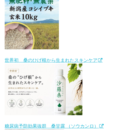
世界初 桑のひげ根から生まれたスキンケア
糖尿病予防効果抜群 桑甘露 （ソウカンロ）