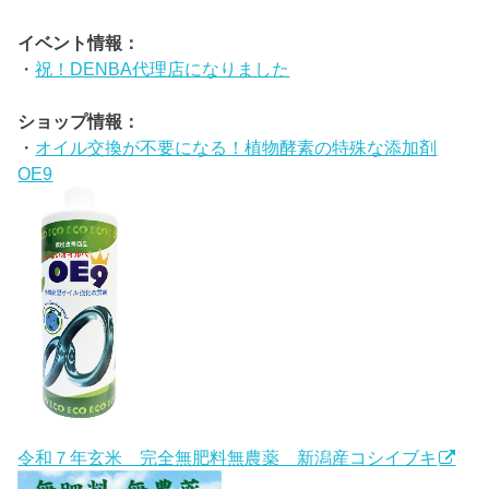
イベント情報：
・
祝！DENBA代理店になりました
ショップ情報：
・
オイル交換が不要になる！植物酵素の特殊な添加剤
OE9
令和７年玄米 完全無肥料無農薬 新潟産コシイブキ