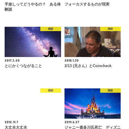
手放しってどうやるの？ ある体
フォーカスするものが現実
験談
雑談
雑談
2017.3.20
2018.1.30
とにかくつながること
2/13 (兄さん）とCoincheck
雑談
雑談
2012.11.7
2019.6.27
大丈夫大丈夫
ジャニー喜多川氏死亡 ディズニ