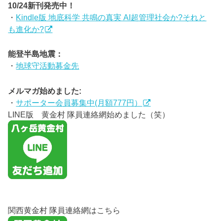
10/24新刊発売中！
・
Kindle版 地底科学 共鳴の真実 AI超管理社会か?それと
も進化か?
能登半島地震：
・
地球守活動募金先
メルマガ始めました:
・
サポーター会員募集中(月額777円）
LINE版 黄金村 隊員連絡網始めました（笑）
関西黄金村 隊員連絡網はこちら