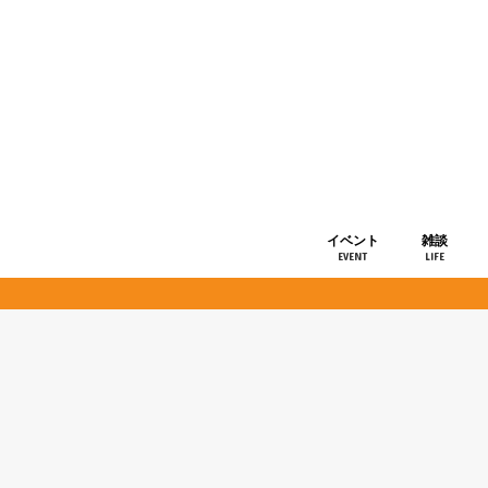
イベント
雑談
EVENT
LIFE
ショップ情
お知らせ