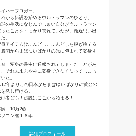
ハイパーブロガー。
これから伝説を始めるウルトラマンのひとり。
地球の生活になじんでしまい自分がウルトラマン
だったことをすっかり忘れていたが、最近思い出
した。
変身アイテムはふんどし。ふんどしを脱ぎ捨てる
と股間からまばゆいばかりの光に包まれて変身す
る。
以前、変身の最中に通報されてしまったことがあ
り、それ以来むやみに変身できなくなってしまっ
ていた。
2012年よりこの日本からまばゆいばかりの黄金の
光を発し続ける。
続け者ども！伝説はここから始まる！！
年齢 10万?歳
パソコン暦１６年
詳細プロフィール