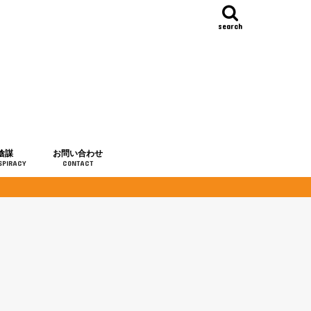
search
陰謀
お問い合わせ
SPIRACY
CONTACT
の歴史
・予言
メディア