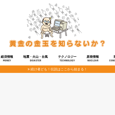
経済情報
地震・火山・台風
テクノロジー
原発情報
MONEY
DISASTER
TECHNOLOGY
NUCLEAR
CON
続け者ども！伝説はここから始まる！
報
健康
宇宙
奴ら
予知
洗脳