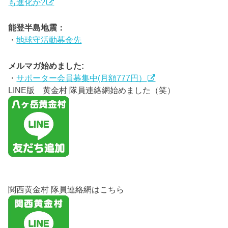
も進化か?
能登半島地震：
・
地球守活動募金先
メルマガ始めました:
・
サポーター会員募集中(月額777円）
LINE版 黄金村 隊員連絡網始めました（笑）
関西黄金村 隊員連絡網はこちら