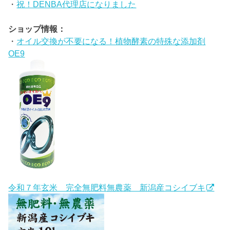
・
祝！DENBA代理店になりました
ショップ情報：
・
オイル交換が不要になる！植物酵素の特殊な添加剤
OE9
令和７年玄米 完全無肥料無農薬 新潟産コシイブキ