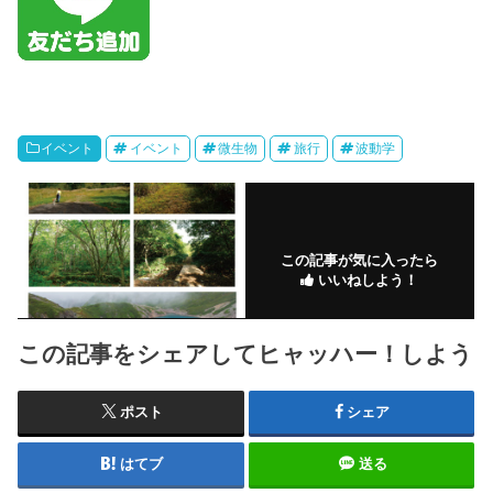
イベント
イベント
微生物
旅行
波動学
この記事が気に入ったら
いいねしよう！
この記事をシェアしてヒャッハー！しよう
ポスト
シェア
はてブ
送る