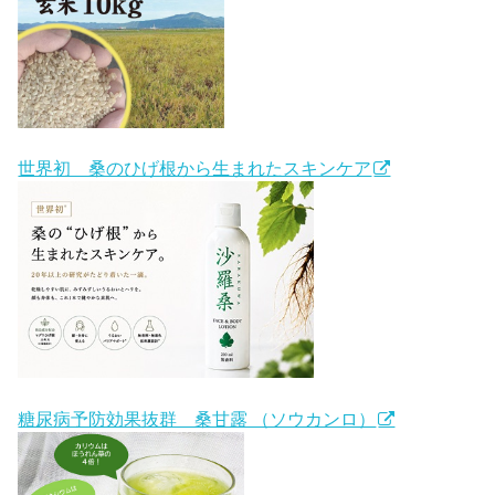
世界初 桑のひげ根から生まれたスキンケア
糖尿病予防効果抜群 桑甘露 （ソウカンロ）