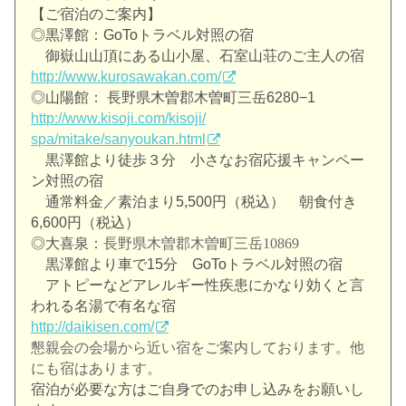
【ご宿泊のご案内】
◎黒澤館：GoToトラベル対照の宿
御嶽山山頂にある山小屋、石室山荘のご主人の宿
http://www.kurosawakan.com/
◎山陽館： 長野県木曽郡木曽町三岳6280−1
http://www.kisoji.com/kisoji/
spa/mitake/sanyoukan.html
黒澤館より徒歩３分 小さなお宿応援キャンペー
ン対照の宿
通常料金／素泊まり5,500円（税込） 朝食付き
6,600円（税込）
◎大喜泉：
長野県木曽郡木曽町三岳10869
黒澤館より車で15分 GoToトラベル対照の宿
アトピーなどアレルギー性疾患にかなり効くと言
われる名湯で有名
な宿
http://daikisen.com/
懇親会の会場から近い宿をご案内しております。
他
にも宿はあります。
宿泊が必要な方はご自身でのお申し込みをお願いし