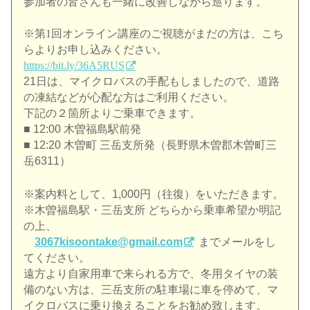
参加者の皆さんも一緒に改善しながら巡ります。
※第1回オンライン講座のご視聴がまだの方は、
こち
らよりお申し込みください。
https://bit.ly/36A5RUS
21日は、マイクロバスの手配もしましたので、道路
の凍結などが
心配な方はご利用ください。
下記の２箇所よりご乗車できます。
■ 12:00 木曽福島駅前発
■ 12:20 木曽町 三岳支所発（長野県木曽郡木曽町三
岳6311）
※案内料として、1,000円（往復）をいただきます。
※木曽福島駅・三岳支所 どちらから乗車希望か明記
の上、
3067kisoontake@gmail.com
までメール
をし
てください。
遠方より自家用車で来られる方で、冬用タイヤの装
備のない方は、
三岳支所の駐車場に車を停めて、マ
イクロバスに乗り換えることを
お勧め致します。