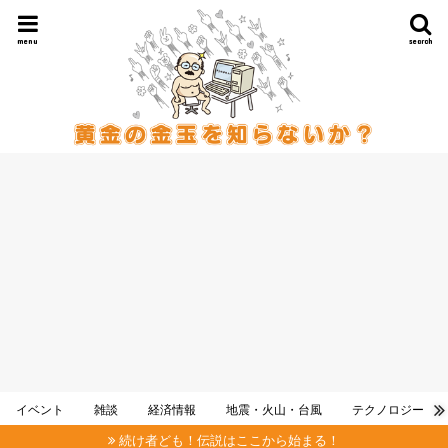
menu
search
イベント
雑談
経済情報
地震・火山・台風
テクノロジー
続け者ども！伝説はここから始まる！