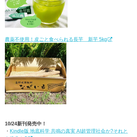
農薬不使用！皮ごと食べられる長芋 新芋 5kg
10/24新刊発売中！
・
Kindle版 地底科学 共鳴の真実 AI超管理社会か?それと