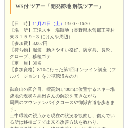
WS付 ツアー「開発跡地 解説ツアー」
【日 時】
11月21日（土）
13:00～16:30
【場 所】王滝スキー場跡地（長野県木曽郡王滝村
東３１５９−３ にけんや周辺）
【参加費】3,067円
【持ち物】服装：動きやすい格好、防寒具、長靴、
グローブ、
移植ゴテ
【定 員】30名
【参加資格】8/10に行った第1回オンライン講座（
フ
ルバージョン）をご視聴済みの方
御嶽山の四合目、標高約1,
400mに位置するスキー場
跡地の現状を高田さんの解説を聞きな
がら
周囲のマウンテンバイクコースや御嶽古道を歩きま
す。
土中環境の視点から現在の状況を観察し、
傷んでい
る所は移植ゴテで出来る改善方法を教わり、