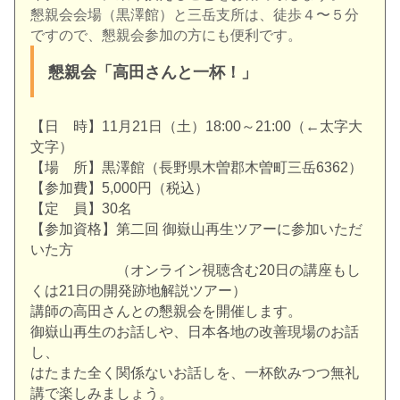
懇親会会場（黒澤館）と三岳支所は、徒歩４〜５分
ですので、
懇親会参加の方にも便利です。
懇親会「高田さんと一杯！」
【日 時】11月21日（土）18:00～21:00（←太字大
文字）
【場 所】黒澤館（長野県木曽郡木曽町三岳6362）
【参加費】5,000円（税込）
【定 員】30名
【参加資格】第二回 御嶽山再生ツアーに参加いただ
いた方
（
オンライン視聴含む20日の講座もし
くは21日の開発跡地解説ツ
アー）
講師の高田さんとの懇親会を開催します。
御嶽山再生のお話しや、日本各地の改善現場のお話
し、
はたまた全く関係ないお話しを、
一杯飲みつつ無礼
講で楽しみましょう。