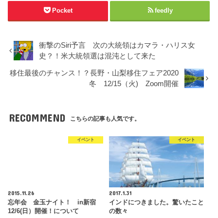
Pocket
feedly
衝撃のSiri予言 次の大統領はカマラ・ハリス女
史？！米大統領選は混沌として来た
移住最後のチャンス！？長野・山梨移住フェア2020
冬 12/15（火) Zoom開催
RECOMMEND
こちらの記事も人気です。
イベント
イベント
2015.11.26
2017.1.31
忘年会 金玉ナイト！ in新宿
インドにつきました。驚いたこと
12/6(日）開催！について
の数々