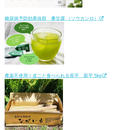
糖尿病予防効果抜群 桑甘露 （ソウカンロ）
農薬不使用！皮ごと食べられる長芋 新芋 5kg