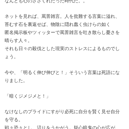
なんとも心のささくれだった時代だ。。
ネットを見れば、罵詈雑言。人を批難する言葉に溢れ、
苔むす石を裏返せば、物陰に隠れ蠢く虫けらの如く
匿名掲示板やツィッターで罵詈雑言を吐き散らし憂さを
晴らす人々。
それも日々の殺伐とした現実のストレスによるものでし
ょう。
今や、「明るく伸び伸びと！」そういう言葉は死語にな
りました。
「暗くジメジメと！」
なけなしのプライドにすがり必死に自分を賢く見せ自分
を守る。
戦々恐々とし、辺りをうかがう。疑心暗鬼の心が広が