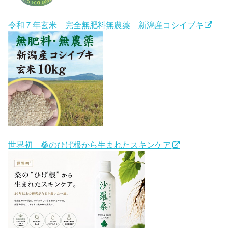
令和７年玄米 完全無肥料無農薬 新潟産コシイブキ
世界初 桑のひげ根から生まれたスキンケア