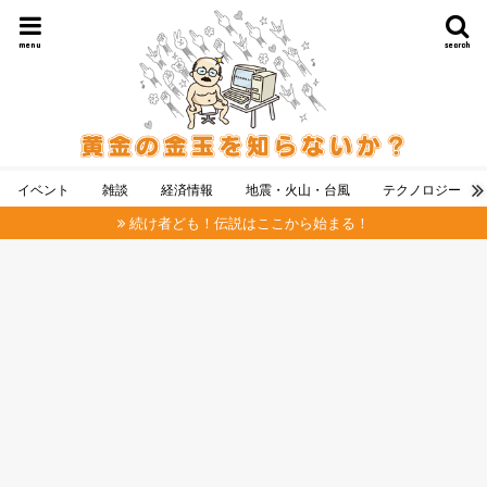
menu
search
イベント
雑談
経済情報
地震・火山・台風
テクノロジー
続け者ども！伝説はここから始まる！