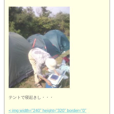
テントで寝起きし・・・
< img width="240" height="320" border="0"