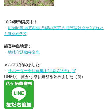
10/24新刊発売中！
・
Kindle版 地底科学 共鳴の真実 AI超管理社会か?それと
も進化か?
能登半島地震：
・
地球守活動募金先
メルマガ始めました:
・
サポーター会員募集中(月額777円）
LINE版 黄金村 隊員連絡網始めました（笑）