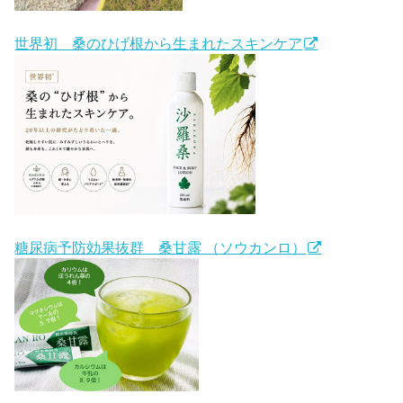
世界初 桑のひげ根から生まれたスキンケア
糖尿病予防効果抜群 桑甘露 （ソウカンロ）