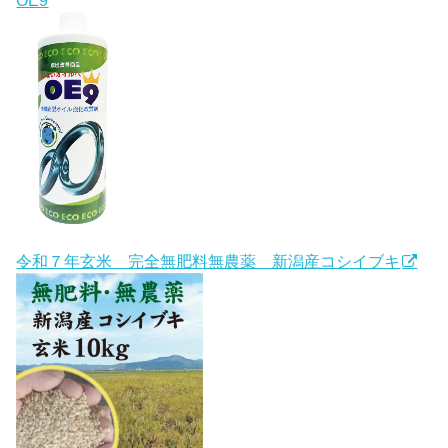
令和７年玄米 完全無肥料無農薬 新潟産コシイブキ