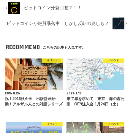
ビットコイン分裂回避？！！
ビットコインが絶賛暴落中 しかし反転の兆しも？
RECOMMEND
こちらの記事も人気です。
イベント
イベント
2016.8.26
2026.1.12
祝！2016秋企画 出版計画始
果て感を求めて 東京 海の森公
動！アルザル人との対話シリーズ
園 OE9注入会 1月24日（土）
イベント
イベント