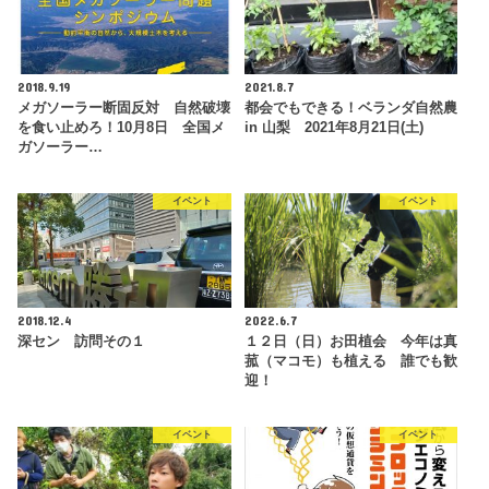
2018.9.19
2021.8.7
メガソーラー断固反対 自然破壊
都会でもできる！ベランダ自然農
を食い止めろ！10月8日 全国メ
in 山梨 2021年8月21日(土)
ガソーラー…
イベント
イベント
2018.12.4
2022.6.7
深セン 訪問その１
１２日（日）お田植会 今年は真
菰（マコモ）も植える 誰でも歓
迎！
イベント
イベント