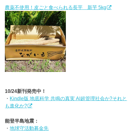
農薬不使用！皮ごと食べられる長芋 新芋 5kg
10/24新刊発売中！
・
Kindle版 地底科学 共鳴の真実 AI超管理社会か?それと
も進化か?
能登半島地震：
・
地球守活動募金先