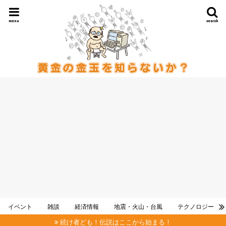
menu
search
イベント
雑談
経済情報
地震・火山・台風
テクノロジー
続け者ども！伝説はここから始まる！