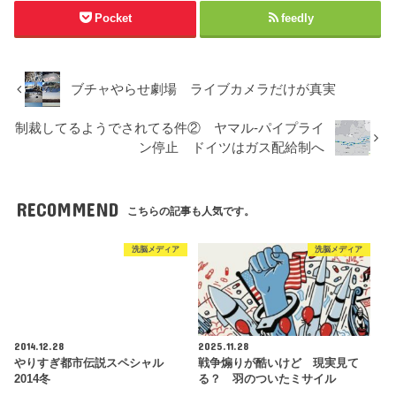
Pocket
feedly
ブチャやらせ劇場 ライブカメラだけが真実
制裁してるようでされてる件② ヤマル-パイプライ
ン停止 ドイツはガス配給制へ
RECOMMEND
こちらの記事も人気です。
洗脳メディア
洗脳メディア
2014.12.28
2025.11.28
やりすぎ都市伝説スペシャル
戦争煽りが酷いけど 現実見て
2014冬
る？ 羽のついたミサイル