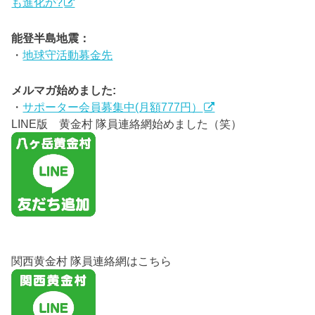
も進化か?
能登半島地震：
・
地球守活動募金先
メルマガ始めました:
・
サポーター会員募集中(月額777円）
LINE版 黄金村 隊員連絡網始めました（笑）
関西黄金村 隊員連絡網はこちら