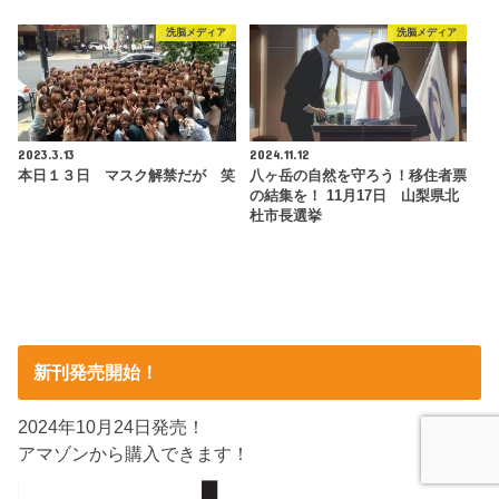
洗脳メディア
洗脳メディア
2023.3.13
2024.11.12
本日１３日 マスク解禁だが 笑
八ヶ岳の自然を守ろう！移住者票
の結集を！ 11月17日 山梨県北
杜市長選挙
新刊発売開始！
2024年10月24日発売！
アマゾンから購入できます！