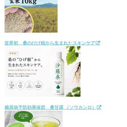
世界初 桑のひげ根から生まれたスキンケア
糖尿病予防効果抜群 桑甘露 （ソウカンロ）