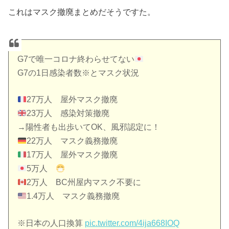
これはマスク撤廃まとめだそうですた。
G7で唯一コロナ終わらせてない
G7の1日感染者数※とマスク状況
27万人 屋外マスク撤廃
23万人 感染対策撤廃
→陽性者も出歩いてOK、風邪認定に！
22万人 マスク義務撤廃
17万人 屋外マスク撤廃
5万人
2万人 BC州屋内マスク不要に
1.4万人 マスク義務撤廃
※日本の人口換算
pic.twitter.com/4ija668IOQ