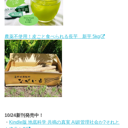
農薬不使用！皮ごと食べられる長芋 新芋 5kg
10/24新刊発売中！
・
Kindle版 地底科学 共鳴の真実 AI超管理社会か?それと