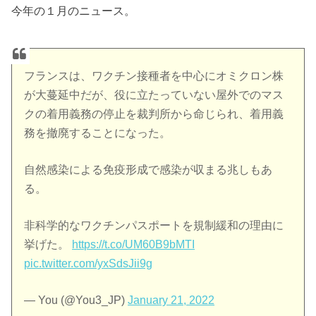
今年の１月のニュース。
フランスは、ワクチン接種者を中心にオミクロン株
が大蔓延中だが、役に立たっていない屋外でのマス
クの着用義務の停止を裁判所から命じられ、着用義
務を撤廃することになった。
自然感染による免疫形成で感染が収まる兆しもあ
る。
非科学的なワクチンパスポートを規制緩和の理由に
挙げた。
https://t.co/UM60B9bMTI
pic.twitter.com/yxSdsJii9g
— You (@You3_JP)
January 21, 2022