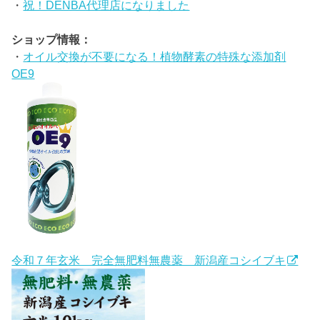
・
祝！DENBA代理店になりました
ショップ情報：
・
オイル交換が不要になる！植物酵素の特殊な添加剤
OE9
令和７年玄米 完全無肥料無農薬 新潟産コシイブキ