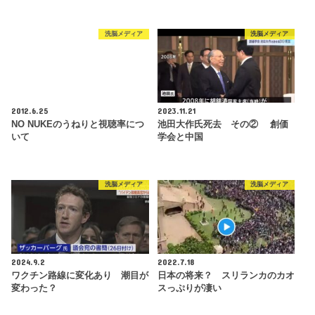
洗脳メディア
洗脳メディア
2012.6.25
2023.11.21
NO NUKEのうねりと視聴率につ
池田大作氏死去 その② 創価
いて
学会と中国
洗脳メディア
洗脳メディア
2024.9.2
2022.7.18
ワクチン路線に変化あり 潮目が
日本の将来？ スリランカのカオ
変わった？
スっぷりが凄い