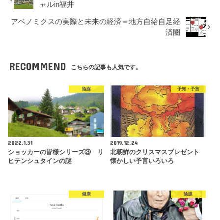
ャルin福井
アベノミクスの実際と未来の経済＝地方自給自足経
済圏
RECOMMEND
こちらの記事も人気です。
陰謀
予知・予言
2022.1.31
2019.12.24
ショッカーの皆様シリーズ③ リ
北朝鮮のクリスマスプレゼント
ヒテンシュタインの謎
懐かしい予言いろいろ
健康
陰謀