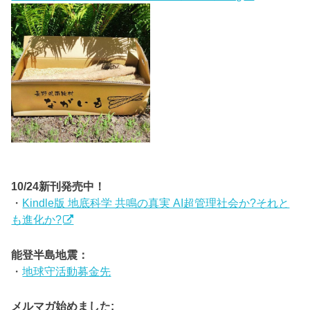
10/24新刊発売中！
・
Kindle版 地底科学 共鳴の真実 AI超管理社会か?それと
も進化か?
能登半島地震：
・
地球守活動募金先
メルマガ始めました: