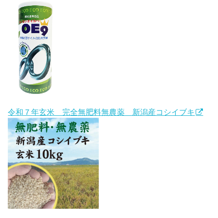
令和７年玄米 完全無肥料無農薬 新潟産コシイブキ