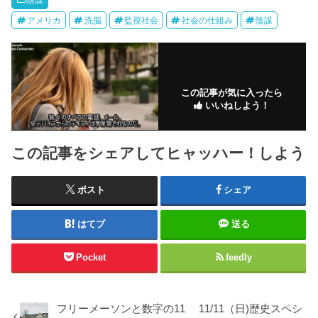
陰謀
アメリカ
洗脳
監視社会
社会の仕組み
陰謀
この記事が気に入ったら
いいねしよう！
この記事をシェアしてヒャッハー！しよう
ポスト
シェア
はてブ
送る
Pocket
feedly
フリーメーソンと数字の11 11/11（日)歴史スペシ