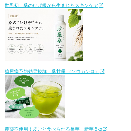
世界初 桑のひげ根から生まれたスキンケア
糖尿病予防効果抜群 桑甘露 （ソウカンロ）
農薬不使用！皮ごと食べられる長芋 新芋 5kg