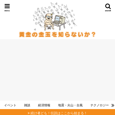
menu
search
イベント
雑談
経済情報
地震・火山・台風
テクノロジー
続け者ども！伝説はここから始まる！