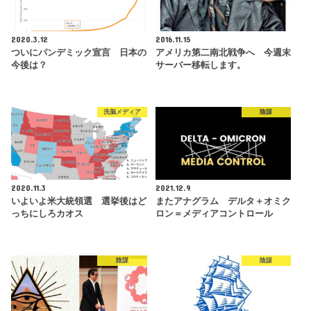
2020.3.12
2016.11.15
ついにパンデミック宣言 日本の
アメリカ第二南北戦争へ 今週末
今後は？
サーバー移転します。
洗脳メディア
陰謀
2020.11.3
2021.12.9
いよいよ米大統領選 選挙後はど
またアナグラム デルタ＋オミク
っちにしろカオス
ロン＝メディアコントロール
陰謀
陰謀