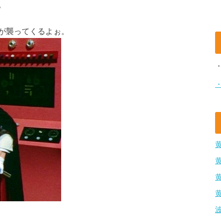
。
が襲ってくるよぉ。