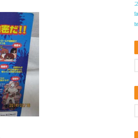
f
tw
。