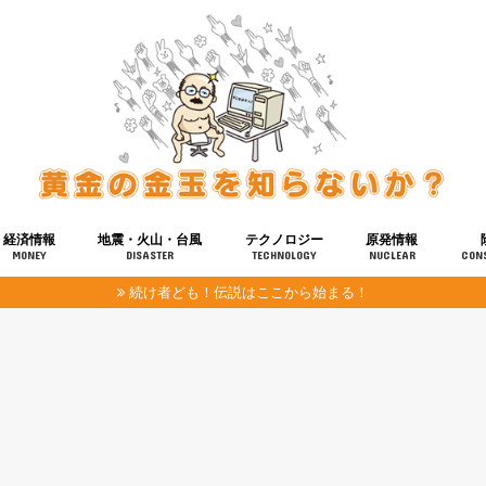
経済情報
地震・火山・台風
テクノロジー
原発情報
MONEY
DISASTER
TECHNOLOGY
NUCLEAR
CON
続け者ども！伝説はここから始まる！
報
健康
宇宙
奴ら
予知
洗脳