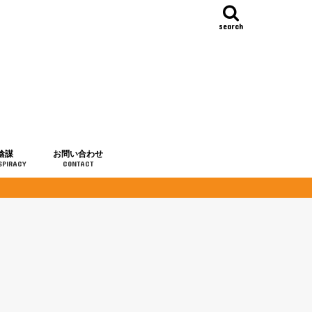
search
陰謀
お問い合わせ
SPIRACY
CONTACT
の歴史
・予言
メディア