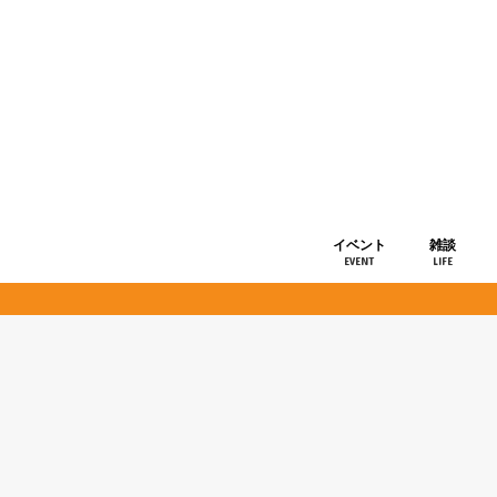
イベント
雑談
EVENT
LIFE
ショップ情
お知らせ