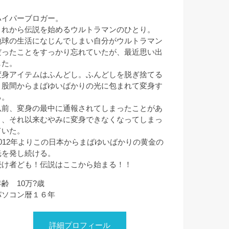
ハイパーブロガー。
これから伝説を始めるウルトラマンのひとり。
地球の生活になじんでしまい自分がウルトラマン
だったことをすっかり忘れていたが、最近思い出
した。
変身アイテムはふんどし。ふんどしを脱ぎ捨てる
と股間からまばゆいばかりの光に包まれて変身す
る。
以前、変身の最中に通報されてしまったことがあ
り、それ以来むやみに変身できなくなってしまっ
ていた。
2012年よりこの日本からまばゆいばかりの黄金の
光を発し続ける。
続け者ども！伝説はここから始まる！！
年齢 10万?歳
パソコン暦１６年
詳細プロフィール