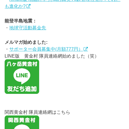
も進化か?
能登半島地震：
・
地球守活動募金先
メルマガ始めました:
・
サポーター会員募集中(月額777円）
LINE版 黄金村 隊員連絡網始めました（笑）
関西黄金村 隊員連絡網はこちら