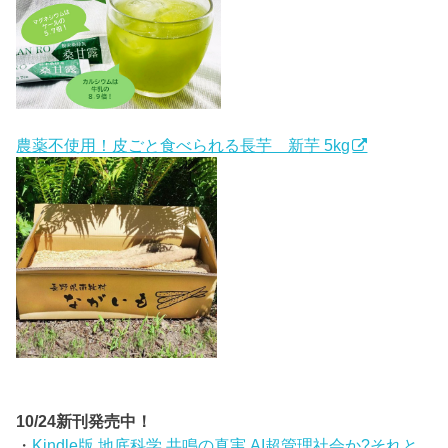
農薬不使用！皮ごと食べられる長芋 新芋 5kg
10/24新刊発売中！
・
Kindle版 地底科学 共鳴の真実 AI超管理社会か?それと