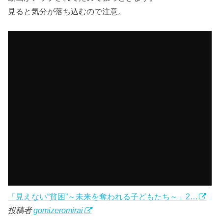
見ると気分が落ち込むので注意。
「見えない“貧困”～未来を奪われる子どもたち～」2…
投稿者
gomizeromirai