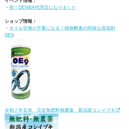
イベント情報：
・
祝！DENBA代理店になりました
ショップ情報：
・
オイル交換が不要になる！植物酵素の特殊な添加剤
OE9
令和７年玄米 完全無肥料無農薬 新潟産コシイブキ