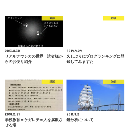
雑談
雑談
2013.8.30
2014.4.29
リアルナウシカの世界 読者様か
久しぶりにブログランキングに登
らのお便り紹介
録してみますた
雑談
雑談
2018.2.21
2011.9.2
学校教育＝ケガレチ＝人を腐敗さ
鏡分析について
せる場