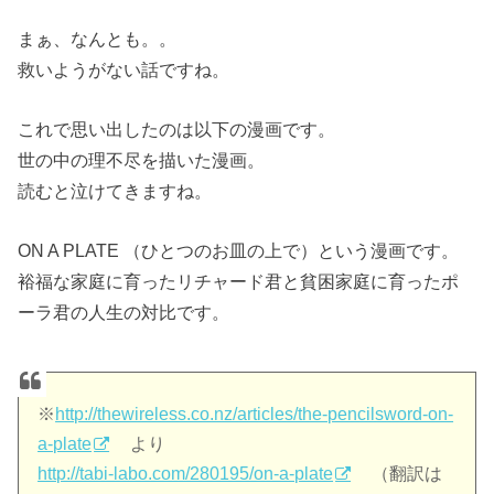
まぁ、なんとも。。
救いようがない話ですね。
これで思い出したのは以下の漫画です。
世の中の理不尽を描いた漫画。
読むと泣けてきますね。
ON A PLATE （ひとつのお皿の上で）という漫画です。
裕福な家庭に育ったリチャード君と貧困家庭に育ったポ
ーラ君の人生の対比です。
※
http://thewireless.co.nz/articles/the-pencilsword-on-
a-plate
より
http://tabi-labo.com/280195/on-a-plate
（翻訳は