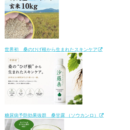
世界初 桑のひげ根から生まれたスキンケア
糖尿病予防効果抜群 桑甘露 （ソウカンロ）