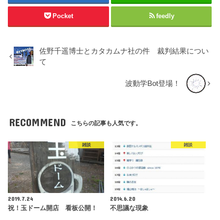
Pocket
feedly
佐野千遥博士とカタカムナ社の件 裁判結果につい
て
波動学Bot登場！
RECOMMEND
こちらの記事も人気です。
雑談
雑談
2019.7.24
2014.6.20
祝！玉ドーム開店 看板公開！
不思議な現象