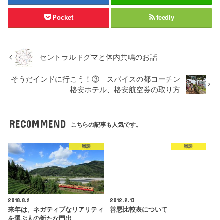
Pocket
feedly
セントラルドグマと体内共鳴のお話
そうだインドに行こう！③ スパイスの都コーチン
格安ホテル、格安航空券の取り方
RECOMMEND
こちらの記事も人気です。
雑談
雑談
2018.8.2
2012.2.13
来年は、ネガティブなリアリティ
善悪比較表について
を選ぶ人の新たな門出