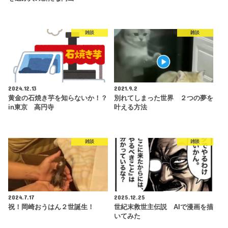
雑談
雑談
2024.12.13
2021.9.2
黄金の石焼き芋を知らないか！？
別れてしまった世界 ２つの夢を
in東京 高円寺
叶える方法
雑談
雑談
2024.7.17
2025.12.25
祝！岡崎おうはん２世誕生！
世紀末救世主伝説 AIで漫画を描
いてみた