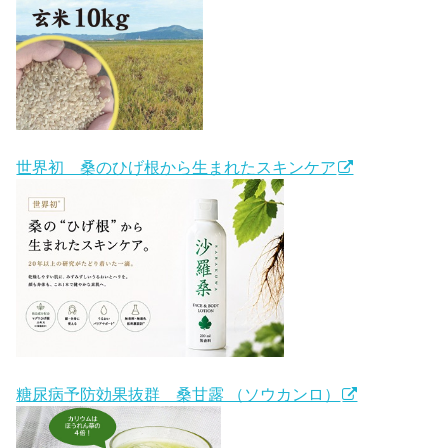
世界初 桑のひげ根から生まれたスキンケア
糖尿病予防効果抜群 桑甘露 （ソウカンロ）