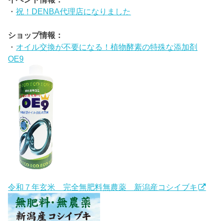
・
祝！DENBA代理店になりました
ショップ情報：
・
オイル交換が不要になる！植物酵素の特殊な添加剤
OE9
令和７年玄米 完全無肥料無農薬 新潟産コシイブキ