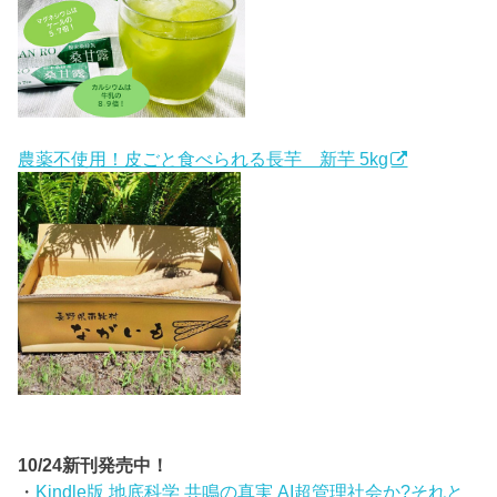
農薬不使用！皮ごと食べられる長芋 新芋 5kg
10/24新刊発売中！
・
Kindle版 地底科学 共鳴の真実 AI超管理社会か?それと