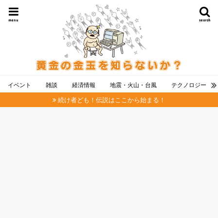
menu
search
イベント
雑談
経済情報
地震・火山・台風
テクノロジー
続け者ども！伝説はここから始まる！