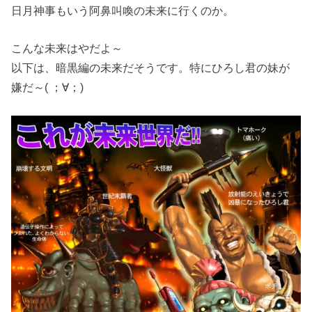
日月神事もいう阿鼻叫喚の未来に行くのか。
こんな未来はやだよ～
以下は、暗黒編の未来だそうです。特にひろし君の妹が
嫌だ～( ；∀；)