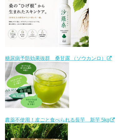
糖尿病予防効果抜群 桑甘露 （ソウカンロ）
農薬不使用！皮ごと食べられる長芋 新芋 5kg