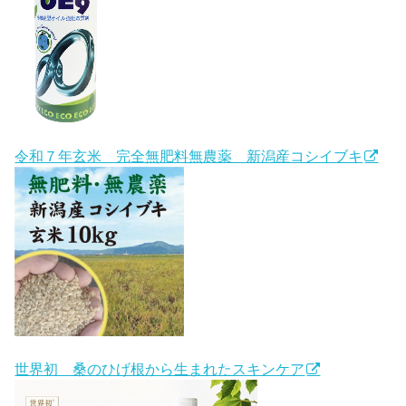
令和７年玄米 完全無肥料無農薬 新潟産コシイブキ
世界初 桑のひげ根から生まれたスキンケア