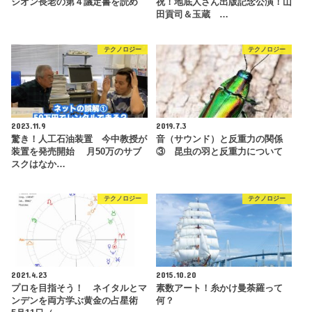
シオン長老の第４議定書を読め
祝！地底人さん出版記念公演！山
田貢司＆玉蔵 …
テクノロジー
テクノロジー
2023.11.9
2019.7.3
驚き！人工石油装置 今中教授が
音（サウンド）と反重力の関係
装置を発売開始 月50万のサブ
③ 昆虫の羽と反重力について
スクはなか…
テクノロジー
テクノロジー
2021.4.23
2015.10.20
プロを目指そう！ ネイタルとマ
素数アート！糸かけ曼荼羅って
ンデンを両方学ぶ黄金の占星術
何？