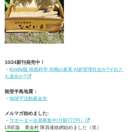
10/24新刊発売中！
・
Kindle版 地底科学 共鳴の真実 AI超管理社会か?それと
も進化か?
能登半島地震：
・
地球守活動募金先
メルマガ始めました:
・
サポーター会員募集中(月額777円）
LINE版 黄金村 隊員連絡網始めました（笑）