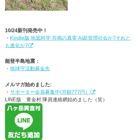
10/24新刊発売中！
・
Kindle版 地底科学 共鳴の真実 AI超管理社会か?それと
も進化か?
能登半島地震：
・
地球守活動募金先
メルマガ始めました:
・
サポーター会員募集中(月額777円）
LINE版 黄金村 隊員連絡網始めました（笑）