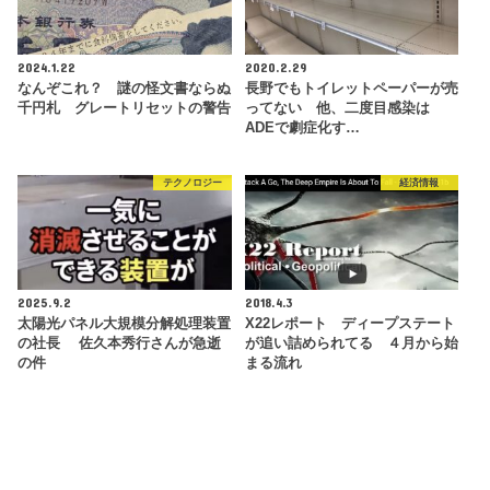
2024.1.22
2020.2.29
なんぞこれ？ 謎の怪文書ならぬ
長野でもトイレットペーパーが売
千円札 グレートリセットの警告
ってない 他、二度目感染は
ADEで劇症化す…
テクノロジー
経済情報
2025.9.2
2018.4.3
太陽光パネル大規模分解処理装置
X22レポート ディープステート
の社長 佐久本秀行さんが急逝
が追い詰められてる ４月から始
の件
まる流れ