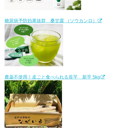
糖尿病予防効果抜群 桑甘露 （ソウカンロ）
農薬不使用！皮ごと食べられる長芋 新芋 5kg