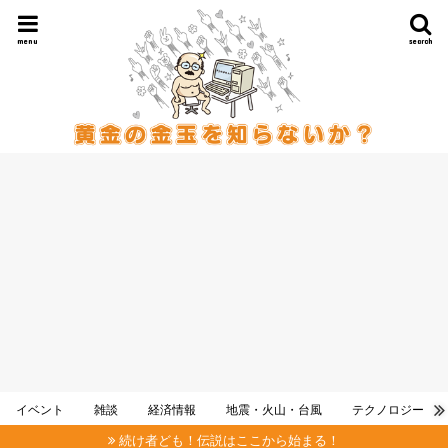
menu
search
イベント
雑談
経済情報
地震・火山・台風
テクノロジー
続け者ども！伝説はここから始まる！