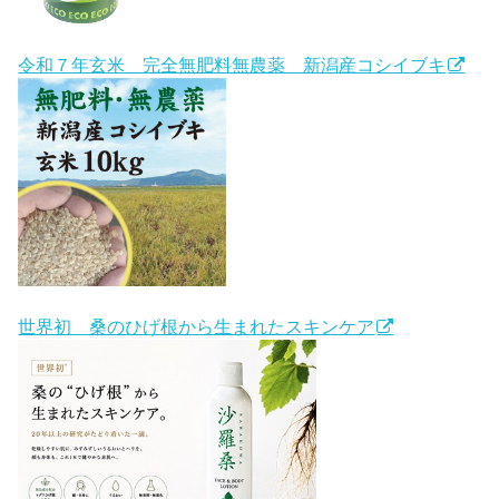
令和７年玄米 完全無肥料無農薬 新潟産コシイブキ
世界初 桑のひげ根から生まれたスキンケア