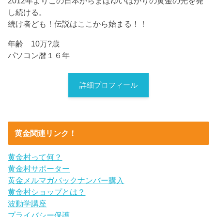
2012年よりこの日本からまばゆいばかりの黄金の光を発
し続ける。
続け者ども！伝説はここから始まる！！
年齢 10万?歳
パソコン暦１６年
詳細プロフィール
黄金関連リンク！
黄金村って何？
黄金村サポーター
黄金メルマガバックナンバー購入
黄金村ショップとは？
波動学講座
プライバシー保護