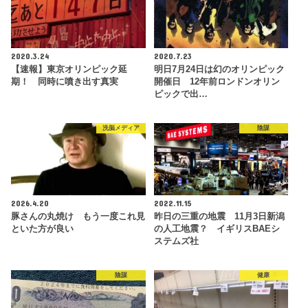
2020.3.24
2020.7.23
【速報】東京オリンピック延
明日7月24日は幻のオリンピック
期！ 同時に噴き出す真実
開催日 12年前ロンドンオリン
ピックで出…
洗脳メディア
陰謀
2026.4.20
2022.11.15
豚さんの丸焼け もう一度これ見
昨日の三重の地震 11月3日新潟
といた方が良い
の人工地震？ イギリスBAEシ
ステムズ社
陰謀
健康