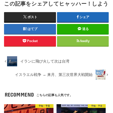
この記事をシェアしてヒャッハー！しよう
ポスト
シェア
はてブ
送る
Pocket
feedly
イランに飛び火して次は台湾
イスラエル戦争 → 来月、第三次世界大戦開始
RECOMMEND
こちらの記事も人気です。
予知・予言
予知・予言