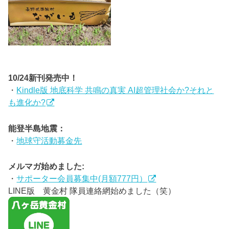
10/24新刊発売中！
・
Kindle版 地底科学 共鳴の真実 AI超管理社会か?それと
も進化か?
能登半島地震：
・
地球守活動募金先
メルマガ始めました:
・
サポーター会員募集中(月額777円）
LINE版 黄金村 隊員連絡網始めました（笑）