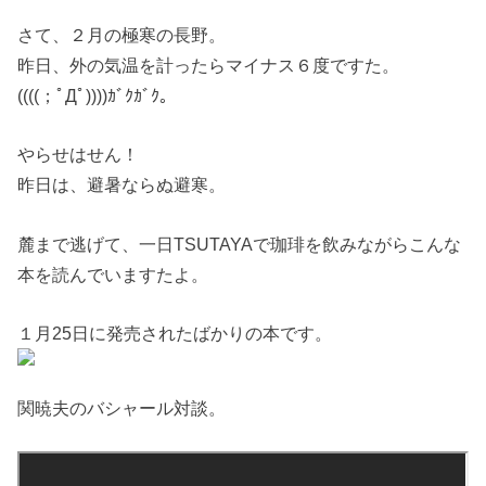
さて、２月の極寒の長野。
昨日、外の気温を計ったらマイナス６度ですた。
((((；ﾟДﾟ))))ｶﾞｸｶﾞｸ。
やらせはせん！
昨日は、避暑ならぬ避寒。
麓まで逃げて、一日TSUTAYAで珈琲を飲みながらこんな
本を読んでいますたよ。
１月25日に発売されたばかりの本です。
関暁夫のバシャール対談。