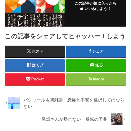
この記事が気に入ったら
いいねしよう！
この記事をシェアしてヒャッハー！しよう
ポスト
シェア
はてブ
送る
Pocket
feedly
バシャール＆関対談 恐怖と不安を選択してはなら
ない
尾畑さんが帰れない 反転の予兆