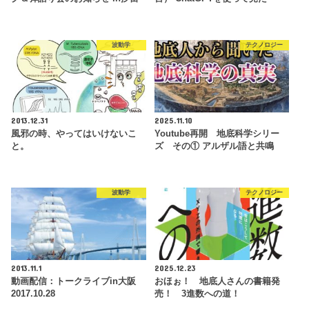
波動学
テクノロジー
2013.12.31
2025.11.10
風邪の時、やってはいけないこ
Youtube再開 地底科学シリー
と。
ズ その① アルザル語と共鳴
波動学
テクノロジー
2013.11.1
2025.12.23
動画配信：トークライブin大阪
おほぉ！ 地底人さんの書籍発
2017.10.28
売！ 3進数への道！