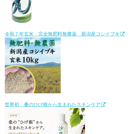
令和７年玄米 完全無肥料無農薬 新潟産コシイブキ
世界初 桑のひげ根から生まれたスキンケア