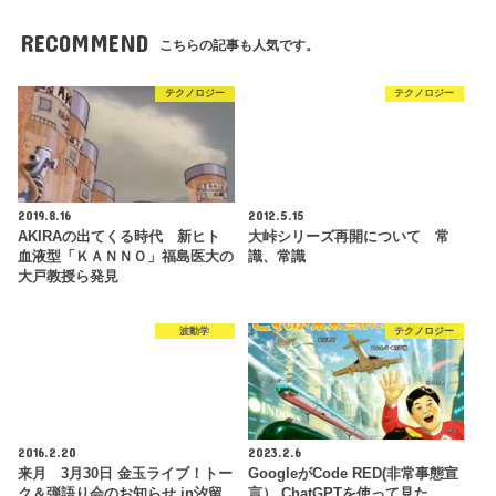
RECOMMEND
こちらの記事も人気です。
テクノロジー
テクノロジー
2019.8.16
2012.5.15
AKIRAの出てくる時代 新ヒト
大峠シリーズ再開について 常
血液型「ＫＡＮＮＯ」福島医大の
識、常識
大戸教授ら発見
波動学
テクノロジー
2016.2.20
2023.2.6
来月 3月30日 金玉ライブ！トー
GoogleがCode RED(非常事態宣
ク＆弾語り会のお知らせ in汐留
言） ChatGPTを使って見た