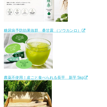
糖尿病予防効果抜群 桑甘露 （ソウカンロ）
農薬不使用！皮ごと食べられる長芋 新芋 5kg