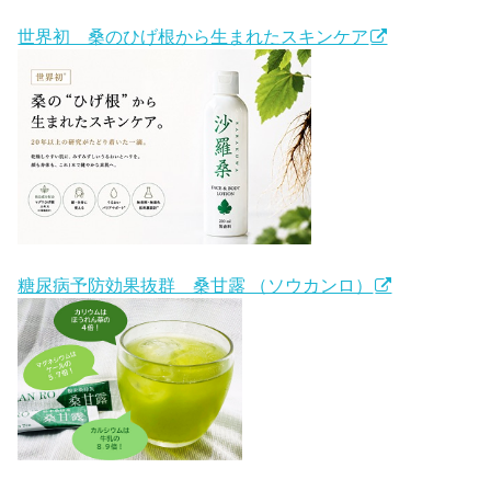
世界初 桑のひげ根から生まれたスキンケア
糖尿病予防効果抜群 桑甘露 （ソウカンロ）