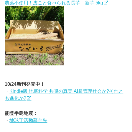
農薬不使用！皮ごと食べられる長芋 新芋 5kg
10/24新刊発売中！
・
Kindle版 地底科学 共鳴の真実 AI超管理社会か?それと
も進化か?
能登半島地震：
・
地球守活動募金先