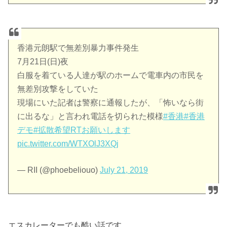
香港元朗駅で無差別暴力事件発生
7月21日(日)夜
白服を着ている人達が駅のホームで電車内の市民を
無差別攻撃をしていた
現場にいた記者は警察に通報したが、「怖いなら街
に出るな」と言われ電話を切られた模様
#香港
#香港
デモ
#拡散希望RTお願いします
pic.twitter.com/WTXOlJ3XQj
— RII (@phoebeliouo)
July 21, 2019
エスカレーターでも酷い話です。