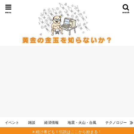
menu
search
イベント
雑談
経済情報
地震・火山・台風
テクノロジー
続け者ども！伝説はここから始まる！