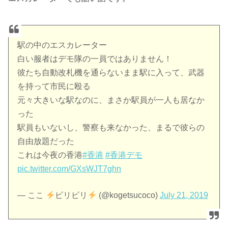
駅の中のエスカレーター
白い服者はデモ隊の一員ではありません！
彼たち自動改札機を通らないまま駅に入って、武器
を持って市民に殴る
元々大きいな駅なのに、まさか駅員が一人も居なか
った
駅員もいないし、警察も来なかった、まるで彼らの
自由放題だった
これは今夜の香港
#香港
#香港デモ
pic.twitter.com/GXsWJT7ghn
— ここ
ビリビリ
(@kogetsucoco)
July 21, 2019