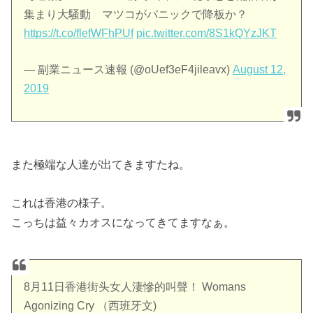
集まり大騒動 マツコがパニックで降板か？
https://t.co/flefWFhPUf
pic.twitter.com/8S1kQYzJKT
— 副業ニュース速報 (@oUef3eF4jileavx)
August 12,
2019
また極端な人達が出てきますたね。
これは香港の様子。
こっちは益々カオスになってきてますなぁ。
8月11日香港街头女人淒慘的叫聲！ Womans
Agonizing Cry （西班牙文)