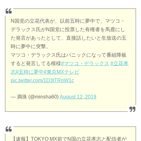
N国党の立花代表が、以前五時に夢中で、マツコ・
デラックス氏がN国党に投票した有権者を馬鹿にし
た発言があったとして、直接話したいと生放送の五
時に夢中に突撃。
マツコ・デラックス氏はパニックになって番組降板
すると発言してる模様
#マツコ・デラックス
#立花孝
志
#五時に夢中
#東京MXテレビ
pic.twitter.com/1D3ITRnW1c
— 満珠 (@minsha60)
August 12, 2019
【速報】TOKYO MX前でN国の立花孝志と配信者が