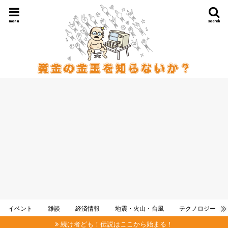
menu
search
イベント
雑談
経済情報
地震・火山・台風
テクノロジー
続け者ども！伝説はここから始まる！