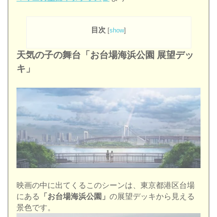
目次
[
show
]
天気の子の舞台「お台場海浜公園 展望デッ
キ」
映画の中に出てくるこのシーンは、東京都港区台場
にある
「お台場海浜公園」
の展望デッキから見える
景色です。