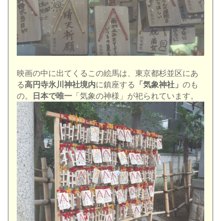
映画の中に出てくるこの絵馬は、東京都杉並区にあ
る
高円寺氷川神社境内
に鎮座する
「気象神社」
のも
の。
日本で唯一
「気象の神様」が祀られています。