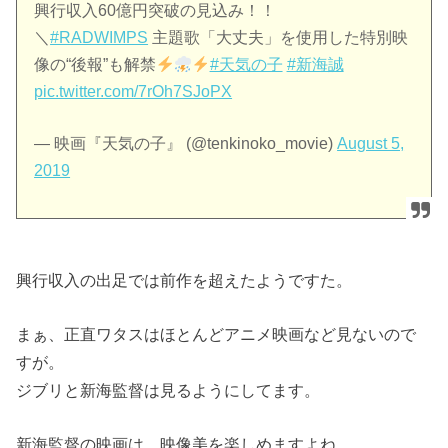
興行収入60億円突破の見込み！！
＼
#RADWIMPS
主題歌「大丈夫」を使用した特別映
像の“後報”も解禁
#天気の子
#新海誠
pic.twitter.com/7rOh7SJoPX
— 映画『天気の子』 (@tenkinoko_movie)
August 5,
2019
興行収入の出足では前作を超えたようですた。
まぁ、正直ワタスはほとんどアニメ映画など見ないので
すが。
ジブリと新海監督は見るようにしてます。
新海監督の映画は、映像美を楽しめますよね。