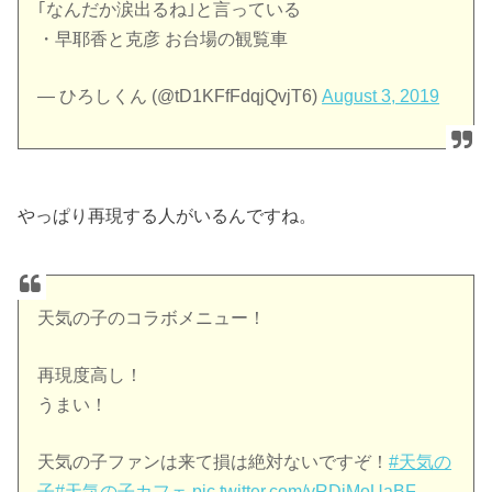
｢なんだか涙出るね｣と言っている
・早耶香と克彦 お台場の観覧車
— ひろしくん (@tD1KFfFdqjQvjT6)
August 3, 2019
やっぱり再現する人がいるんですね。
天気の子のコラボメニュー！
再現度高し！
うまい！
天気の子ファンは来て損は絶対ないですぞ！
#天気の
子
#天気の子カフェ
pic.twitter.com/yRDiMoUaBF