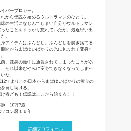
ハイパーブロガー。
これから伝説を始めるウルトラマンのひとり。
地球の生活になじんでしまい自分がウルトラマン
だったことをすっかり忘れていたが、最近思い出
した。
変身アイテムはふんどし。ふんどしを脱ぎ捨てる
と股間からまばゆいばかりの光に包まれて変身す
る。
以前、変身の最中に通報されてしまったことがあ
り、それ以来むやみに変身できなくなってしまっ
ていた。
2012年よりこの日本からまばゆいばかりの黄金の
光を発し続ける。
続け者ども！伝説はここから始まる！！
年齢 10万?歳
パソコン暦１６年
詳細プロフィール