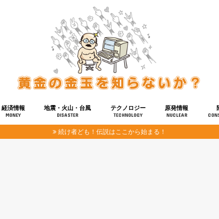
経済情報
地震・火山・台風
テクノロジー
原発情報
MONEY
DISASTER
TECHNOLOGY
NUCLEAR
CON
続け者ども！伝説はここから始まる！
報
健康
宇宙
奴ら
予知
洗脳