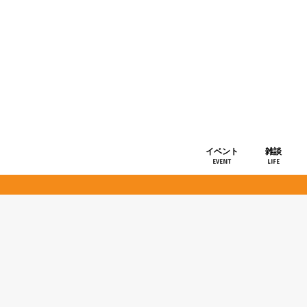
イベント
雑談
EVENT
LIFE
ショップ情
お知らせ