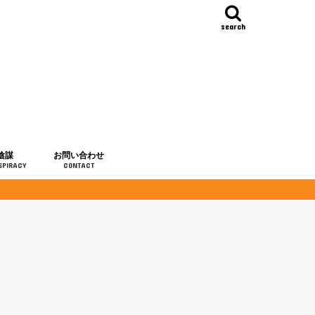
search
陰謀
お問い合わせ
SPIRACY
CONTACT
の歴史
・予言
メディア