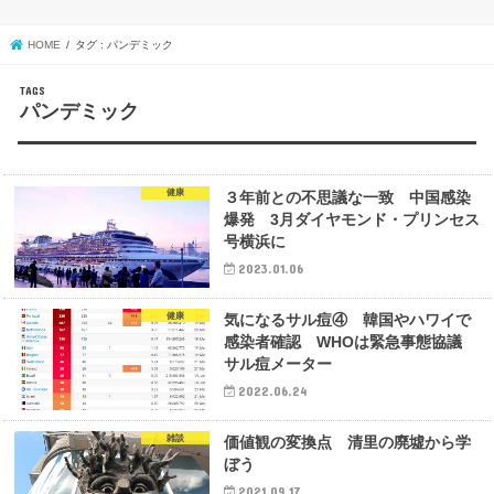
HOME
タグ : パンデミック
パンデミック
健康
３年前との不思議な一致 中国感染
爆発 3月ダイヤモンド・プリンセス
号横浜に
2023.01.06
健康
気になるサル痘④ 韓国やハワイで
感染者確認 WHOは緊急事態協議
サル痘メーター
2022.06.24
雑談
価値観の変換点 清里の廃墟から学
ぼう
2021.09.17