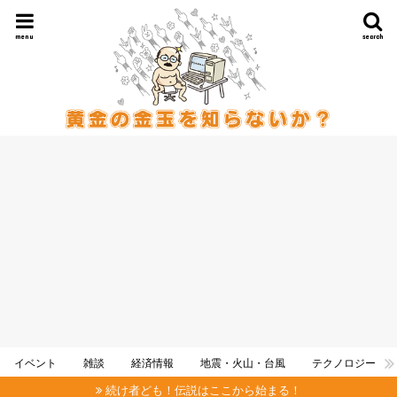
menu
search
イベント
雑談
経済情報
地震・火山・台風
テクノロジー
続け者ども！伝説はここから始まる！