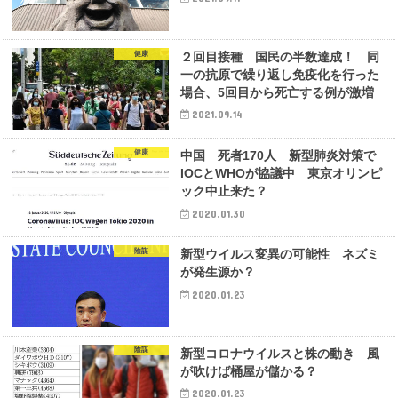
健康
２回目接種 国民の半数達成！ 同
一の抗原で繰り返し免疫化を行った
場合、5回目から死亡する例が激増
2021.09.14
健康
中国 死者170人 新型肺炎対策で
IOCとWHOが協議中 東京オリンピ
ック中止来た？
2020.01.30
陰謀
新型ウイルス変異の可能性 ネズミ
が発生源か？
2020.01.23
陰謀
新型コロナウイルスと株の動き 風
が吹けば桶屋が儲かる？
2020.01.23