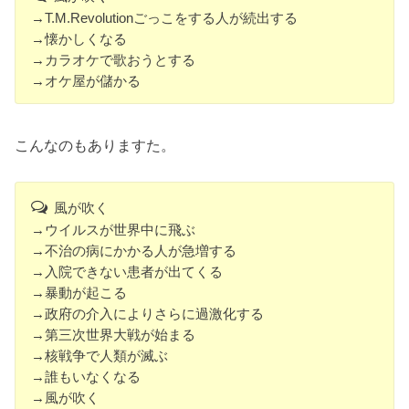
→T.M.Revolutionごっこをする人が続出する
→懐かしくなる
→カラオケで歌おうとする
→オケ屋が儲かる
こんなのもありますた。
風が吹く
→ウイルスが世界中に飛ぶ
→不治の病にかかる人が急増する
→入院できない患者が出てくる
→暴動が起こる
→政府の介入によりさらに過激化する
→第三次世界大戦が始まる
→核戦争で人類が滅ぶ
→誰もいなくなる
→風が吹く