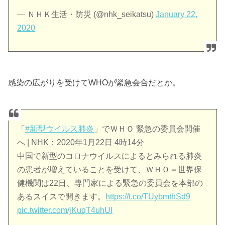
— ＮＨＫ生活・防災 (@nhk_seikatsu)
January 22,
2020
感染の広がりを受けてWHOが緊急会合だとか。
「
#新型ウイルス肺炎
」でＷＨＯ 緊急の委員会開催
へ | NHK：2020年1月22日 4時14分
中国で新型のコロナウイルスによるとみられる肺炎
の患者が増えていることを受けて、ＷＨＯ＝世界保
健機関は22日、専門家による緊急の委員会を本部の
あるスイスで開きます。
https://t.co/TUybmthSd9
pic.twitter.com/jKuqT4uhUl