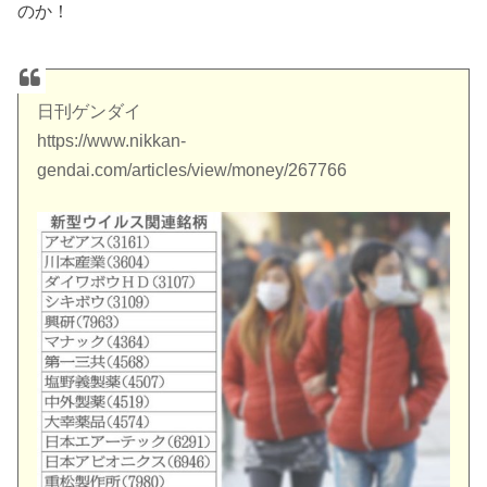
のか！
日刊ゲンダイ
https://www.nikkan-
gendai.com/articles/view/money/267766