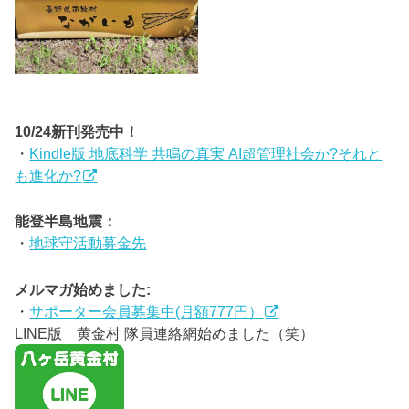
10/24新刊発売中！
・
Kindle版 地底科学 共鳴の真実 AI超管理社会か?それと
も進化か?
能登半島地震：
・
地球守活動募金先
メルマガ始めました:
・
サポーター会員募集中(月額777円）
LINE版 黄金村 隊員連絡網始めました（笑）