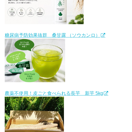
糖尿病予防効果抜群 桑甘露 （ソウカンロ）
農薬不使用！皮ごと食べられる長芋 新芋 5kg