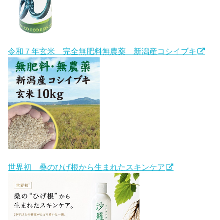
令和７年玄米 完全無肥料無農薬 新潟産コシイブキ
世界初 桑のひげ根から生まれたスキンケア