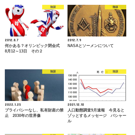
陰謀
陰謀
2012.8.7
2012.7.9
何かある？オリンピック閉会式
NASAとソーメンについて
8月12～13日 その２
陰謀
陰謀
2022.1.25
2021.12.10
プライバシーなし、私有財産の禁
人口動態調査9月速報 今見ると
止 2030年の世界像
ゾッとするメッセージ バシャー
ル