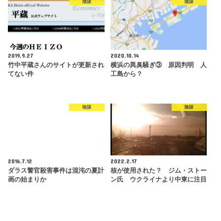
陰謀
陰謀
2019.9.27
2020.10.14
竹中平蔵さんのサイトが更新され
横浜の異臭騒ぎ③ 原因判明 人
てない件
工島から？
陰謀
陰謀
2016.7.12
2022.2.17
ダラス警官殺害事件は混沌の夏計
核が使用された？ ジム・ストー
画の始まりか
ン氏 ウクライナより中東に注目