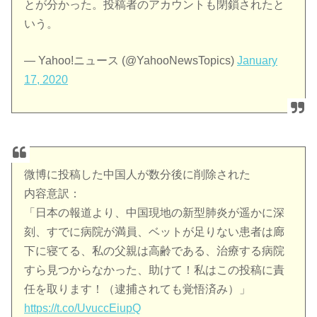
とが分かった。投稿者のアカウントも閉鎖されたと
いう。
— Yahoo!ニュース (@YahooNewsTopics)
January
17, 2020
微博に投稿した中国人が数分後に削除された
内容意訳：
「日本の報道より、中国現地の新型肺炎が遥かに深
刻、すでに病院が満員、ベットが足りない患者は廊
下に寝てる、私の父親は高齢である、治療する病院
すら見つからなかった、助けて！私はこの投稿に責
任を取ります！（逮捕されても覚悟済み）」
https://t.co/UvuccEiupQ