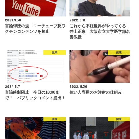
2021.9.30
2022.8.11
言論弾圧の波 ユーチューブ反ワ
これから不妊世界がやってくる
クチンコンテンツを禁止
井上正康 大阪市立大学医学部名
誉教授
健康
健康
2024.5.7
2022.11.30
言論統制阻止 今日の18:00ま
偉い人専用のお注射の仕組み
で！ パブリックコメント提出！
健康
健康