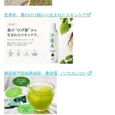
世界初 桑のひげ根から生まれたスキンケア
糖尿病予防効果抜群 桑甘露 （ソウカンロ）