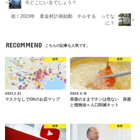
今どこにいるでしょう？
祝！2023年 黄金村計画始動 チルする ってな
に？
RECOMMEND
こちらの記事も人気です。
健康
健康
2021.3.23
2022.5.12
マスクなしでOKのお店マップ
容器のままでチンは危ない 容器
と植物油＝人口削減キット
健康
健康