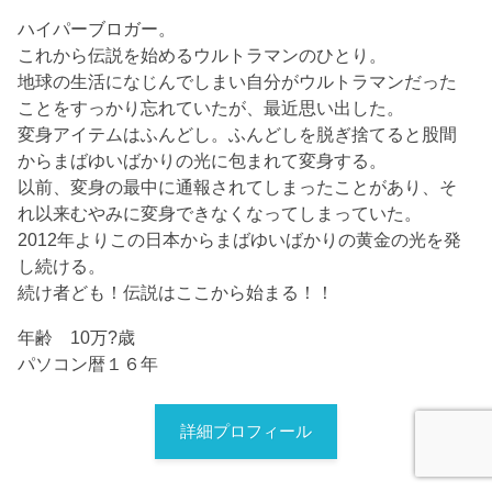
ハイパーブロガー。
これから伝説を始めるウルトラマンのひとり。
地球の生活になじんでしまい自分がウルトラマンだった
ことをすっかり忘れていたが、最近思い出した。
変身アイテムはふんどし。ふんどしを脱ぎ捨てると股間
からまばゆいばかりの光に包まれて変身する。
以前、変身の最中に通報されてしまったことがあり、そ
れ以来むやみに変身できなくなってしまっていた。
2012年よりこの日本からまばゆいばかりの黄金の光を発
し続ける。
続け者ども！伝説はここから始まる！！
年齢 10万?歳
パソコン暦１６年
詳細プロフィール