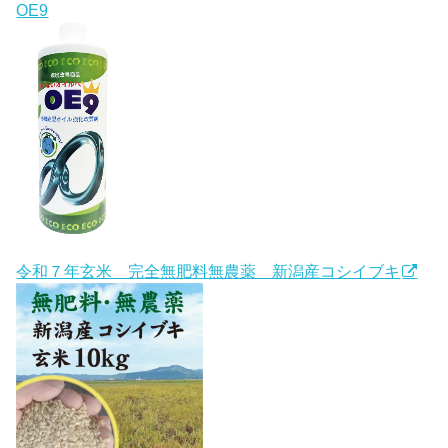
OE9
令和７年玄米 完全無肥料無農薬 新潟産コシイブキ