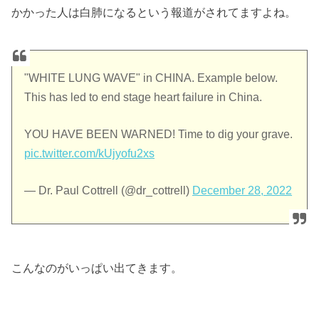
かかった人は白肺になるという報道がされてますよね。
"WHITE LUNG WAVE" in CHINA. Example below.
This has led to end stage heart failure in China.
YOU HAVE BEEN WARNED! Time to dig your grave.
pic.twitter.com/kUjyofu2xs
— Dr. Paul Cottrell (@dr_cottrell)
December 28, 2022
こんなのがいっぱい出てきます。