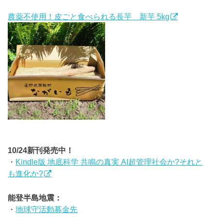
農薬不使用！皮ごと食べられる長芋 新芋 5kg
10/24新刊発売中！
・
Kindle版 地底科学 共鳴の真実 AI超管理社会か?それと
も進化か?
能登半島地震：
・
地球守活動募金先