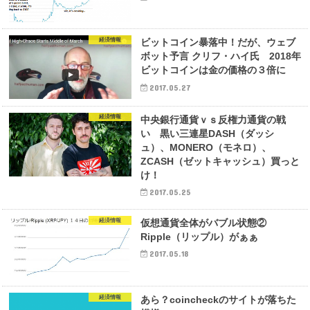
経済情報
ビットコイン暴落中！だが、ウェブ
ボット予言 クリフ・ハイ氏 2018年
ビットコインは金の価格の３倍に
2017.05.27
経済情報
中央銀行通貨ｖｓ反権力通貨の戦
い 黒い三連星DASH（ダッシ
ュ）、MONERO（モネロ）、
ZCASH（ゼットキャッシュ）買っと
け！
2017.05.25
経済情報
仮想通貨全体がバブル状態②
Ripple（リップル）がぁぁ
2017.05.18
経済情報
あら？coincheckのサイトが落ちた