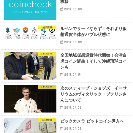
模様
2017.05.09
経済情報
ルペンでサードならず！それより仮
想通貨全体がバブル状態に
2017.05.09
テクノロジー
全国地域仮想通貨時代開始！会津白
虎コイン誕生！そして沖縄琉球コイ
ンも
2017.04.19
テクノロジー
次のスティーブ・ジョブズ イーサ
リウムのヴィタリック・ブテリンさ
んについて
2017.04.06
経済情報
ビックカメラ ビットコイン導入へ
2017.04.05