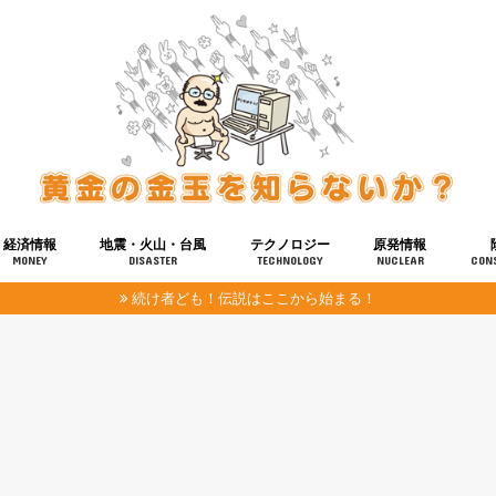
経済情報
地震・火山・台風
テクノロジー
原発情報
MONEY
DISASTER
TECHNOLOGY
NUCLEAR
CON
続け者ども！伝説はここから始まる！
報
健康
宇宙
奴ら
予知
洗脳