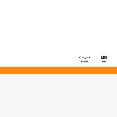
イベント
雑談
EVENT
LIFE
ショップ情
お知らせ