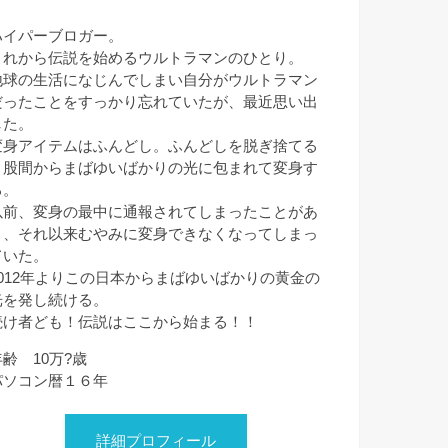
ハイパーブロガー。
これから伝説を始めるウルトラマンのひとり。
地球の生活になじんでしまい自分がウルトラマン
だったことをすっかり忘れていたが、最近思い出
した。
変身アイテムはふんどし。ふんどしを脱ぎ捨てる
と股間からまばゆいばかりの光に包まれて変身す
る。
以前、変身の最中に通報されてしまったことがあ
り、それ以来むやみに変身できなくなってしまっ
ていた。
2012年よりこの日本からまばゆいばかりの黄金の
光を発し続ける。
続け者ども！伝説はここから始まる！！
年齢 10万?歳
パソコン暦１６年
詳細プロフィール