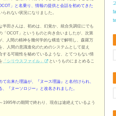
OCOT」と名乗り、情報の提供と会話を初めてきた
f
いられない状況になりました。
tw
な半田さんは、初めは、幻覚か、統合失調症にでも
の「OCOT」というものと向き合いましたが、次第
報が、人間の精神を幾何学的な構造で解明し、森羅万
を、人間の意識進化のためのシステムとして捉え
合する可能性を秘めているような、とてつもない情
を
「シリウスファイル」
というものにまとめるこ
めて出来た理論が、『ヌース理論』と名付けられ、
る、『ヌーソロジー』と改名されました。
年～1995年の期間で終わり、現在は途絶えているよう