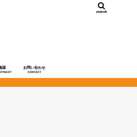
search
陰謀
お問い合わせ
SPIRACY
CONTACT
の歴史
・予言
メディア