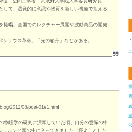
締役 空間工学者 武蔵野大学院大学客員研究員
口として、温覚的に意識や物質を新しい視座で捉える
」を提唱。全国でのレクチャー展開や波動商品の開発
013:シリウス革命」「光の箱舟」などがある。
m/blog/2012/08/post-01e1.html
身の物理学の研究に没頭していた頃、自分の意識の中
シュルンと頭の中に入ってきました（寝ようとした