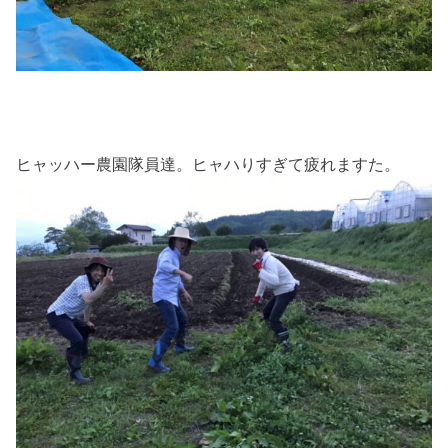
ヒャッハー農園隊員達。ヒャハりすぎて疲れますた。