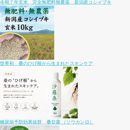
令和７年玄米 完全無肥料無農薬 新潟産コシイブキ
世界初 桑のひげ根から生まれたスキンケア
糖尿病予防効果抜群 桑甘露 （ソウカンロ）