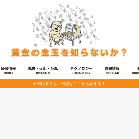
経済情報
地震・火山・台風
テクノロジー
原発情報
MONEY
DISASTER
TECHNOLOGY
NUCLEAR
CON
続け者ども！伝説はここから始まる！
報
健康
宇宙
奴ら
予知
洗脳