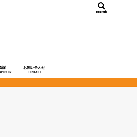
search
陰謀
お問い合わせ
SPIRACY
CONTACT
の歴史
・予言
メディア