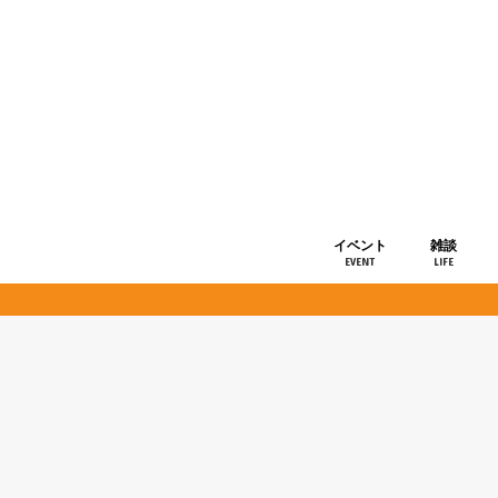
イベント
雑談
EVENT
LIFE
ショップ情
お知らせ