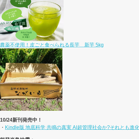
農薬不使用！皮ごと食べられる長芋 新芋 5kg
10/24新刊発売中！
・
Kindle版 地底科学 共鳴の真実 AI超管理社会か?それとも進