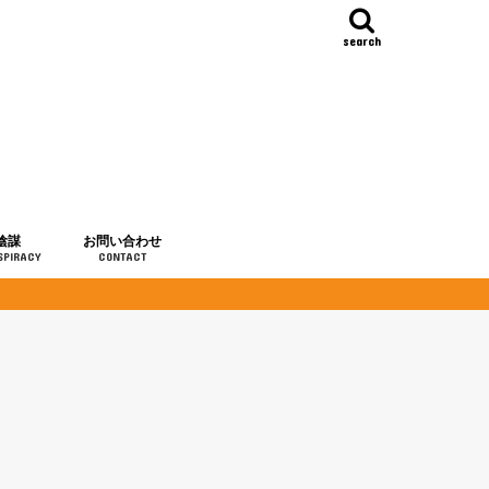
search
陰謀
お問い合わせ
SPIRACY
CONTACT
の歴史
・予言
メディア