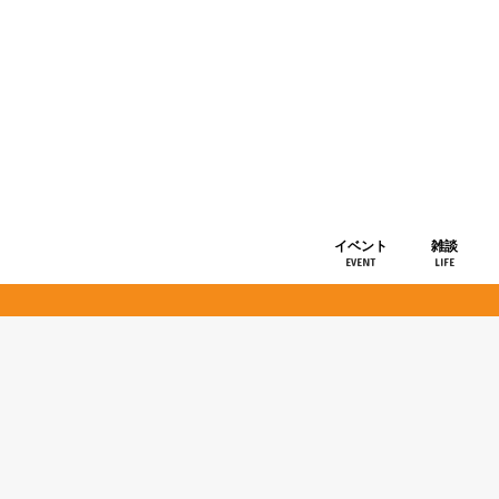
イベント
雑談
EVENT
LIFE
ショップ情
お知らせ