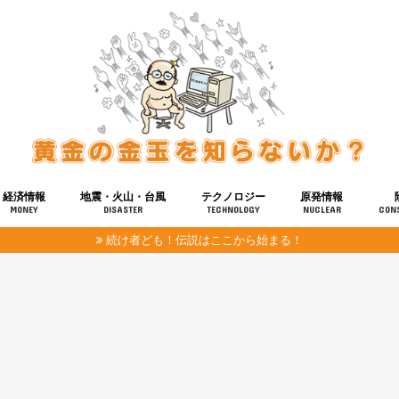
経済情報
地震・火山・台風
テクノロジー
原発情報
MONEY
DISASTER
TECHNOLOGY
NUCLEAR
CON
続け者ども！伝説はここから始まる！
報
健康
宇宙
奴ら
予知
洗脳