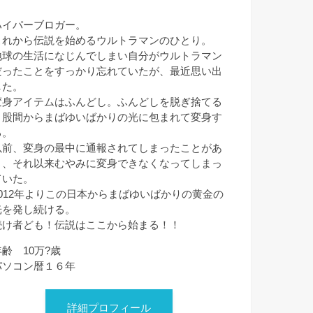
ハイパーブロガー。
これから伝説を始めるウルトラマンのひとり。
地球の生活になじんでしまい自分がウルトラマン
だったことをすっかり忘れていたが、最近思い出
した。
変身アイテムはふんどし。ふんどしを脱ぎ捨てる
と股間からまばゆいばかりの光に包まれて変身す
る。
以前、変身の最中に通報されてしまったことがあ
り、それ以来むやみに変身できなくなってしまっ
ていた。
2012年よりこの日本からまばゆいばかりの黄金の
光を発し続ける。
続け者ども！伝説はここから始まる！！
年齢 10万?歳
パソコン暦１６年
詳細プロフィール