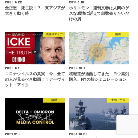
2020.4.22
2016.3.18
金正恩 死亡説！？ 東アジアが
ホリエモン 週刊文春は人間のゲ
大きく動く時
スな感情に訴えて部数売りたいだ
けの屑
洗脳メディア
陰謀
2020.4.1
2022.10.3
コロナウイルスの真実 今、全て
核報道が過熱してきた ヨウ素剤
の人が見るべき動画！！デーヴィ
購入、NYの核シミュレーション
ット・アイク
陰謀
予知・予言
2021.12.9
2023.10.25