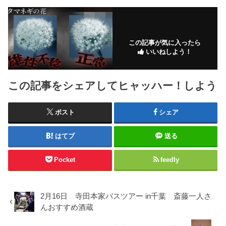
この記事が気に入ったら
いいねしよう！
この記事をシェアしてヒャッハー！しよう
ポスト
シェア
はてブ
送る
Pocket
feedly
2月16日 寺田本家バスツアー in千葉 斎藤一人さ
んおすすめ酒蔵