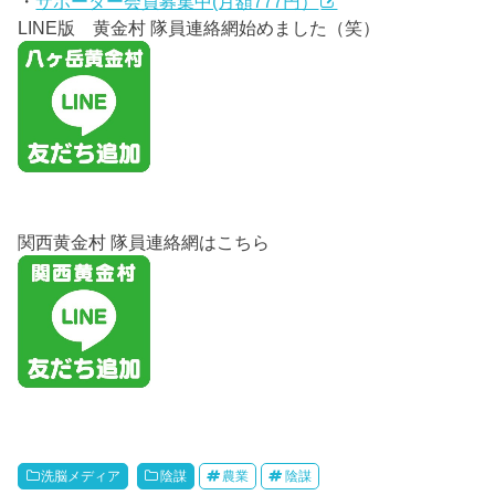
・
サポーター会員募集中(月額777円）
LINE版 黄金村 隊員連絡網始めました（笑）
関西黄金村 隊員連絡網はこちら
洗脳メディア
陰謀
農業
陰謀