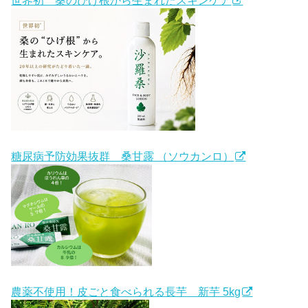
世界初 桑のひげ根から生まれたスキンケア
糖尿病予防効果抜群 桑甘露 （ソウカンロ）
農薬不使用！皮ごと食べられる長芋 新芋 5kg