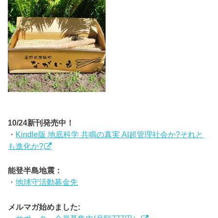
10/24新刊発売中！
・
Kindle版 地底科学 共鳴の真実 AI超管理社会か?それと
も進化か?
能登半島地震：
・
地球守活動募金先
メルマガ始めました: