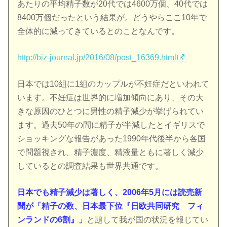
あたりの平均精子数が20代では4600万個、40代では
8400万個だったという結果が。どうやらここ10年で
全体的に減ってきているとのことなんです。
http://biz-journal.jp/2016/08/post_16369.html
日本では10組に1組のカップルが不妊症だといわれて
います。不妊症は世界的に増加傾向にあり、その大
きな原因のひとつに男性の精子減少が挙げられてい
ます。過去50年の間に精子が半減したとイギリスで
ショッキングな報告があった1990年代後半から各国
で問題視され、精子濃度、精液量ともに著しく減少
しているとの調査結果も世界共通です。
日本でも精子減少は著しく、2006年5月には読売新
聞が「精子の数、日本最下位『日欧共同研究 フィ
ンランドの6割』」
と題して我が国の状況を報じてい