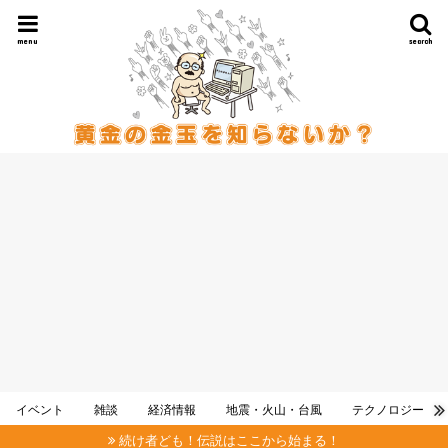
menu
search
イベント
雑談
経済情報
地震・火山・台風
テクノロジー
続け者ども！伝説はここから始まる！