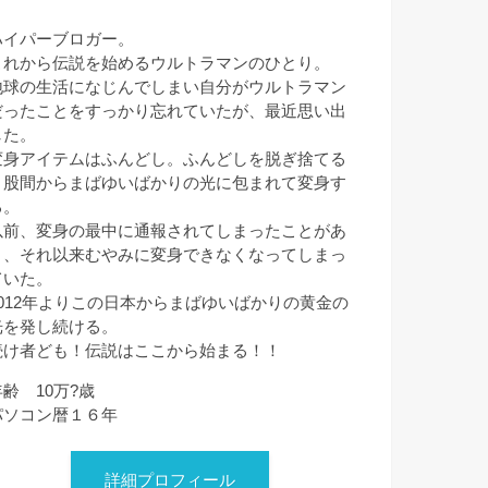
ハイパーブロガー。
これから伝説を始めるウルトラマンのひとり。
地球の生活になじんでしまい自分がウルトラマン
だったことをすっかり忘れていたが、最近思い出
した。
変身アイテムはふんどし。ふんどしを脱ぎ捨てる
と股間からまばゆいばかりの光に包まれて変身す
る。
以前、変身の最中に通報されてしまったことがあ
り、それ以来むやみに変身できなくなってしまっ
ていた。
2012年よりこの日本からまばゆいばかりの黄金の
光を発し続ける。
続け者ども！伝説はここから始まる！！
年齢 10万?歳
パソコン暦１６年
詳細プロフィール