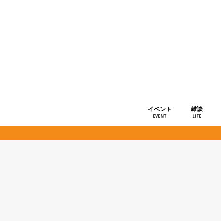
イベント
雑談
EVENT
LIFE
ショップ情
お知らせ