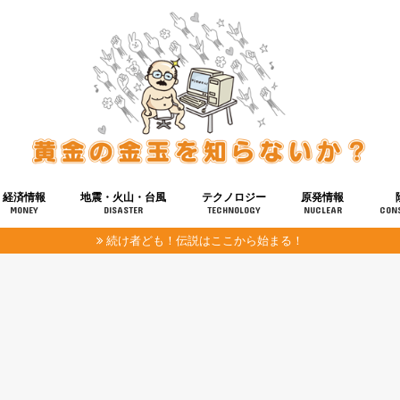
経済情報
地震・火山・台風
テクノロジー
原発情報
MONEY
DISASTER
TECHNOLOGY
NUCLEAR
CON
続け者ども！伝説はここから始まる！
報
健康
宇宙
奴ら
予知
洗脳