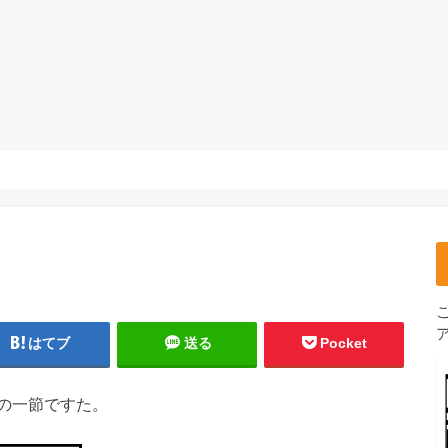
はてブ
送る
Pocket
の一節ですた。