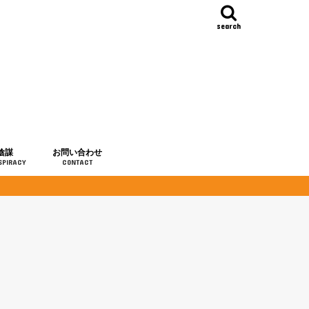
search
陰謀
お問い合わせ
SPIRACY
CONTACT
の歴史
・予言
メディア