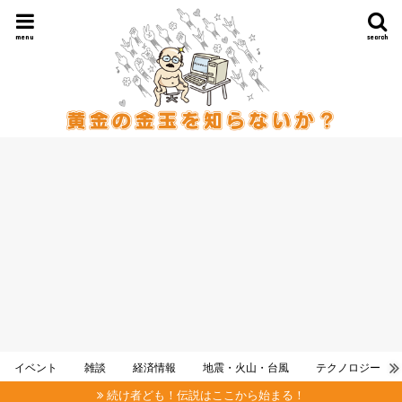
menu
search
イベント
雑談
経済情報
地震・火山・台風
テクノロジー
続け者ども！伝説はここから始まる！