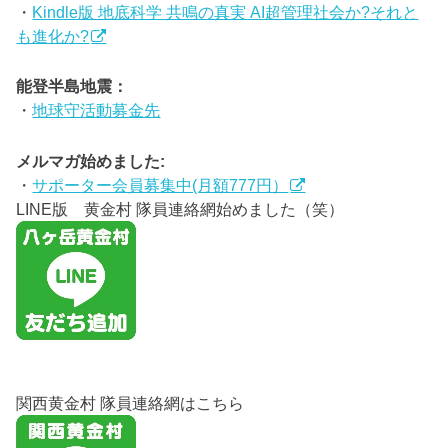
・
Kindle版 地底科学 共鳴の真実 AI超管理社会か?それと
も進化か?
能登半島地震：
・
地球守活動募金先
メルマガ始めました:
・
サポーター会員募集中(月額777円）
LINE版 黄金村 隊員連絡網始めました（笑）
関西黄金村 隊員連絡網はこちら