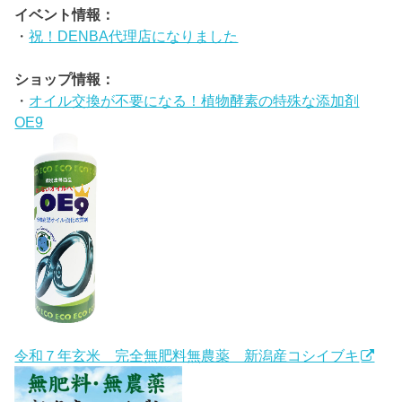
イベント情報：
・
祝！DENBA代理店になりました
ショップ情報：
・
オイル交換が不要になる！植物酵素の特殊な添加剤
OE9
令和７年玄米 完全無肥料無農薬 新潟産コシイブキ