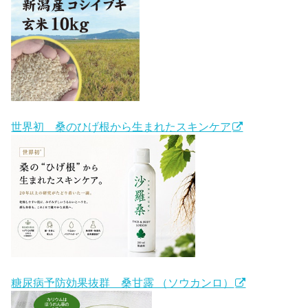
世界初 桑のひげ根から生まれたスキンケア
糖尿病予防効果抜群 桑甘露 （ソウカンロ）