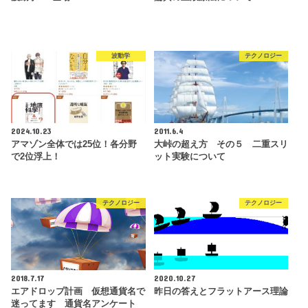
波動学
テクノロジー
2024.10.23
2011.6.4
アマゾン全体では25位！各分野
大峠の超え方 その５ 二重スリ
で2位浮上！
ット実験について
テクノロジー
テクノロジー
2018.7.17
2020.10.27
エアドロップ計画 仮想通貨名で
昨日の答えとフラットアース理論
迷ってます 通貨名アンケート