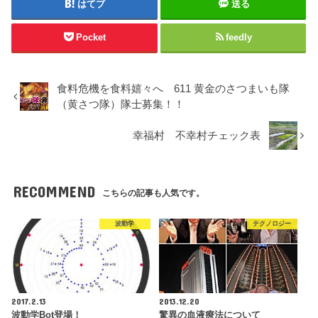
はてブ
送る
Pocket
feedly
食料危機を食料嬉々へ 611 黄金のさつまいも隊
（黄さつ隊）隊士募集！！
幸福村 不幸村チェック表
RECOMMEND
こちらの記事も人気です。
波動学
テクノロジー
2017.2.13
2013.12.20
波動学Bot登場！
驚異の血液療法について