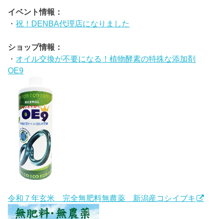
イベント情報：
・
祝！DENBA代理店になりました
ショップ情報：
・
オイル交換が不要になる！植物酵素の特殊な添加剤
OE9
令和７年玄米 完全無肥料無農薬 新潟産コシイブキ