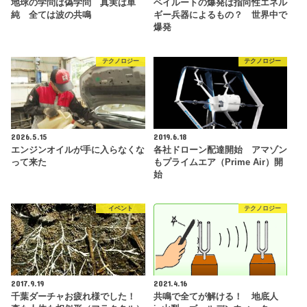
地球の学問は偽学問 真実は単
ベイルートの爆発は指向性エネル
純 全ては波の共鳴
ギー兵器によるもの？ 世界中で
爆発
テクノロジー
テクノロジー
2026.5.15
2019.6.18
エンジンオイルが手に入らなくな
各社ドローン配達開始 アマゾン
って来た
もプライムエア（Prime Air）開
始
イベント
テクノロジー
2017.9.19
2021.4.16
千葉ダーチャお疲れ様でした！
共鳴で全てが解ける！ 地底人