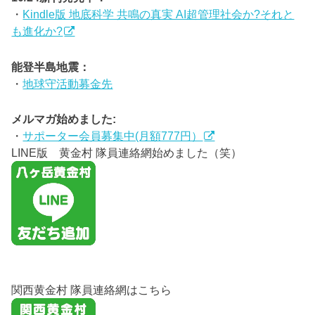
・
Kindle版 地底科学 共鳴の真実 AI超管理社会か?それと
も進化か?
能登半島地震：
・
地球守活動募金先
メルマガ始めました:
・
サポーター会員募集中(月額777円）
LINE版 黄金村 隊員連絡網始めました（笑）
関西黄金村 隊員連絡網はこちら