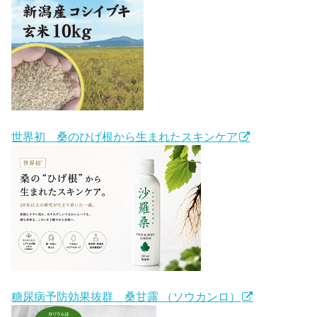
世界初 桑のひげ根から生まれたスキンケア
糖尿病予防効果抜群 桑甘露 （ソウカンロ）