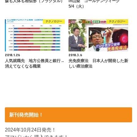
森も人体も相似形（フラクタル）
in山梨 ゴールデンウィーク
5/4（火）
テクノロジー
テクノロジー
2018.1.26
2018.3.6
人気就職先 地方公務員と銀行→
光免疫療法 日本人が開発した新
消えてなくなる職業
しい癌治療法
新刊発売開始！
2024年10月24日発売！