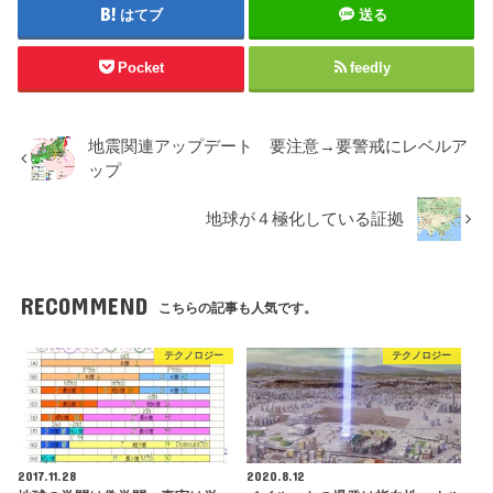
はてブ
送る
Pocket
feedly
地震関連アップデート 要注意→要警戒にレベルア
ップ
地球が４極化している証拠
RECOMMEND
こちらの記事も人気です。
テクノロジー
テクノロジー
2017.11.28
2020.8.12