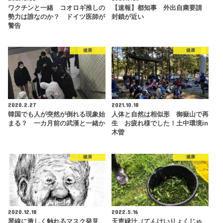
ワクチンと一緒 コオロギ推しの
【速報】都知事 外出自粛要請
勢力は誰なのか？ ドイツ医師が
封鎖が近い
警告
健康
健康
2020.2.27
2021.10.18
韓国でも人が突然が倒れる現象始
人体と自然は相似形 御嶽山で再
まる？ 一カ月前の武漢と一緒か
生 お疲れ様でした！土中環境in
木曽
健康
健康
2020.12.18
2022.5.16
琴線に激しく触れるマスク発見
天恵緑汁（てんけいりょくじゅ