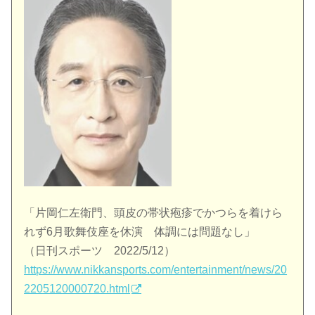
「片岡仁左衛門、頭皮の帯状疱疹でかつらを着けら
れず6月歌舞伎座を休演 体調には問題なし」
（日刊スポーツ 2022/5/12）
https://www.nikkansports.com/entertainment/news/20
2205120000720.html