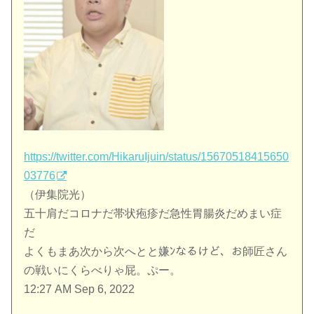
https://twitter.com/HikaruIjuin/status/15670518415650
03776
（伊集院光）
五十肩だコロナだ帯状疱疹だ急性胃腸炎だめまい症
だ
よくもまあ次から次へとと嫌ﾝなるけど、お師匠さん
の戦いにくらべりゃ屁。ぷー。
12:27 AM Sep 6, 2022