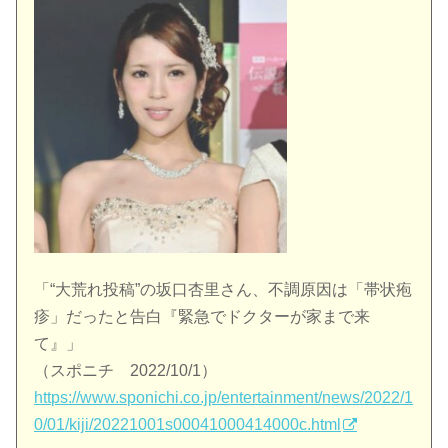
「“大荒れ投稿”の坂口杏里さん、不調原因は「帯状疱
疹」だったと告白『緊急でドクターが家まで来
て』」
（スポニチ 2022/10/1）
https://www.sponichi.co.jp/entertainment/news/2022/1
0/01/kiji/20221001s00041000414000c.html