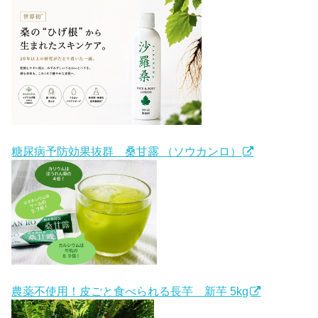
糖尿病予防効果抜群 桑甘露 （ソウカンロ）
農薬不使用！皮ごと食べられる長芋 新芋 5kg