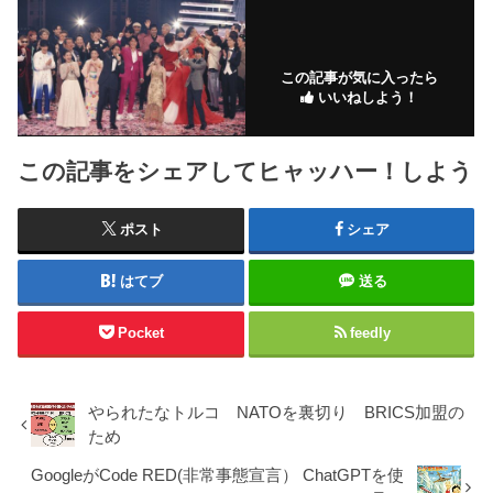
この記事が気に入ったら
いいねしよう！
この記事をシェアしてヒャッハー！しよう
ポスト
シェア
はてブ
送る
Pocket
feedly
やられたなトルコ NATOを裏切り BRICS加盟の
ため
GoogleがCode RED(非常事態宣言） ChatGPTを使