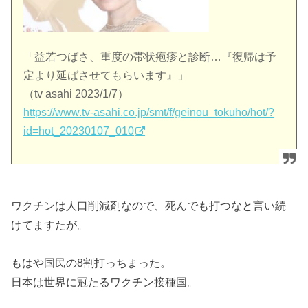
「益若つばさ、重度の帯状疱疹と診断…『復帰は予
定より延ばさせてもらいます』」
（tv asahi 2023/1/7）
https://www.tv-asahi.co.jp/smt/f/geinou_tokuho/hot/?
id=hot_20230107_010
ワクチンは人口削減剤なので、死んでも打つなと言い続
けてますたが。
もはや国民の8割打っちまった。
日本は世界に冠たるワクチン接種国。