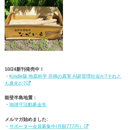
10/24新刊発売中！
・
Kindle版 地底科学 共鳴の真実 AI超管理社会か?それと
も進化か?
能登半島地震：
・
地球守活動募金先
メルマガ始めました:
・
サポーター会員募集中(月額777円）