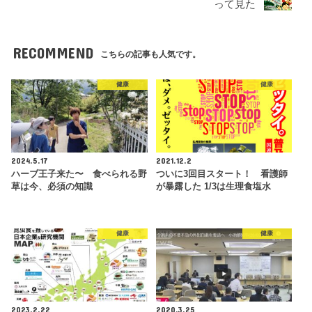
って見た
RECOMMEND
こちらの記事も人気です。
健康
健康
2024.5.17
2021.12.2
ハーブ王子来た〜 食べられる野
ついに3回目スタート！ 看護師
草は今、必須の知識
が暴露した 1/3は生理食塩水
健康
健康
2023.2.22
2020.3.25