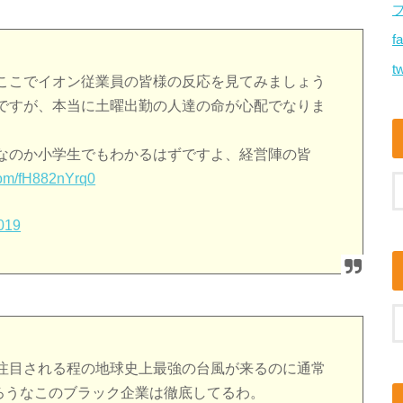
f
tw
ここでイオン従業員の皆様の反応を見てみましょう
ですが、本当に土曜出勤の人達の命が心配でなりま
なのか小学生でもわかるはずですよ、経営陣の皆
.com/fH882nYrq0
2019
注目される程の地球史上最強の台風が来るのに通常
ろうなこのブラック企業は徹底してるわ。