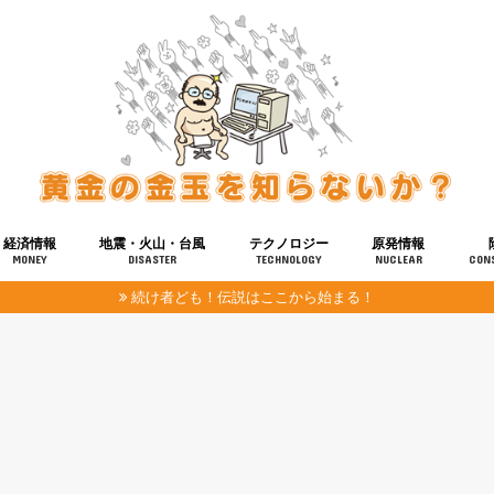
経済情報
地震・火山・台風
テクノロジー
原発情報
MONEY
DISASTER
TECHNOLOGY
NUCLEAR
CON
続け者ども！伝説はここから始まる！
報
健康
宇宙
奴ら
予知
洗脳