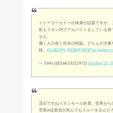
イトーヨーカドーの休業が話題ですが、
私もイオン内でアルバイトをしている身
せん。
働く人の命と目先の利益、どちらが大事
様。
#台風19号
#拡散RT希望
pic.twitter
— SAKi (@SakI19212472)
October 10, 
流石ですねイオンモール鈴鹿、世界から
営業w従業員が死んでもスルーするんだ