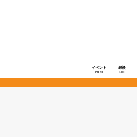
イベント
雑談
EVENT
LIFE
ショップ情
お知らせ