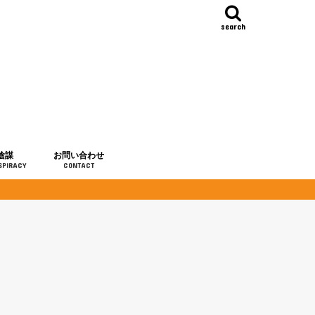
search
陰謀
お問い合わせ
SPIRACY
CONTACT
の歴史
・予言
メディア