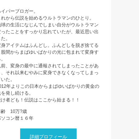
ハイパーブロガー。
これから伝説を始めるウルトラマンのひとり。
地球の生活になじんでしまい自分がウルトラマン
だったことをすっかり忘れていたが、最近思い出
した。
変身アイテムはふんどし。ふんどしを脱ぎ捨てる
と股間からまばゆいばかりの光に包まれて変身す
る。
以前、変身の最中に通報されてしまったことがあ
り、それ以来むやみに変身できなくなってしまっ
ていた。
2012年よりこの日本からまばゆいばかりの黄金の
光を発し続ける。
続け者ども！伝説はここから始まる！！
年齢 10万?歳
パソコン暦１６年
詳細プロフィール