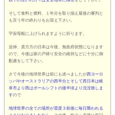
そして食料と燃料、１年分を取り揃え最後の審判と
も言う年の終わりをお迎え下さい。
宇宙母船に上げられますように祈ります。
追伸、貴方方の日本は今後、無政府状態になります
ので、今後は家の戸締り安全の維持などに十分に御
配慮をして下さい。
さて今後の地球世界は前にも述べましたが
西ヨーロ
ッパやオーストラリアの西半分と
そして西日本は岐
阜市より西はポールシフトの後半頃より沈没致しま
す
ので
地球世界の全ての場所が震度３前後に毎日襲われる