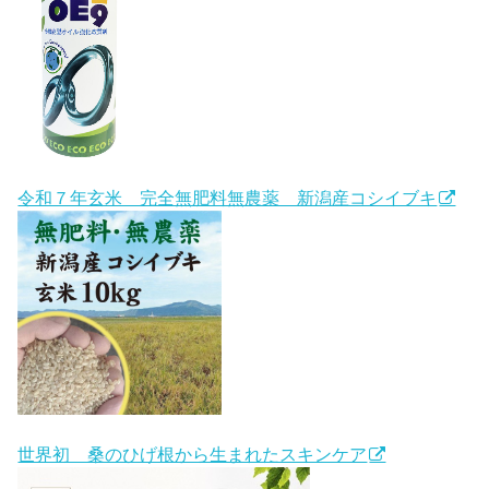
令和７年玄米 完全無肥料無農薬 新潟産コシイブキ
世界初 桑のひげ根から生まれたスキンケア