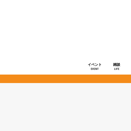
イベント
雑談
EVENT
LIFE
ショップ情
お知らせ