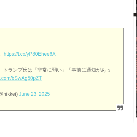
」
。
https://t.co/yP80Ehee6A
。トランプ氏は「非常に弱い」「事前に通知があっ
ter.com/bSwAg50pZT
ikkei)
June 23, 2025