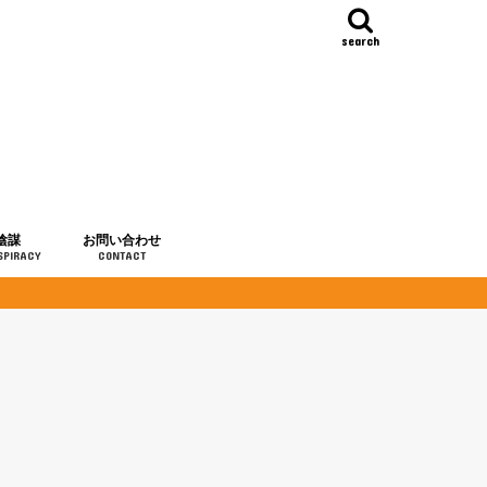
search
陰謀
お問い合わせ
SPIRACY
CONTACT
の歴史
・予言
メディア