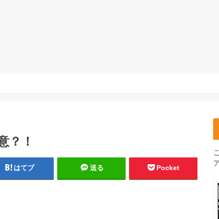
意？！
はてブ
送る
Pocket