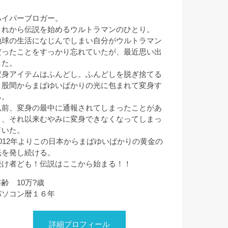
ハイパーブロガー。
これから伝説を始めるウルトラマンのひとり。
地球の生活になじんでしまい自分がウルトラマン
だったことをすっかり忘れていたが、最近思い出
した。
変身アイテムはふんどし。ふんどしを脱ぎ捨てる
と股間からまばゆいばかりの光に包まれて変身す
る。
以前、変身の最中に通報されてしまったことがあ
り、それ以来むやみに変身できなくなってしまっ
ていた。
2012年よりこの日本からまばゆいばかりの黄金の
光を発し続ける。
続け者ども！伝説はここから始まる！！
年齢 10万?歳
パソコン暦１６年
詳細プロフィール