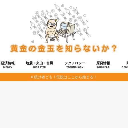
経済情報
地震・火山・台風
テクノロジー
原発情報
MONEY
DISASTER
TECHNOLOGY
NUCLEAR
CON
続け者ども！伝説はここから始まる！
報
健康
宇宙
奴ら
予知
洗脳