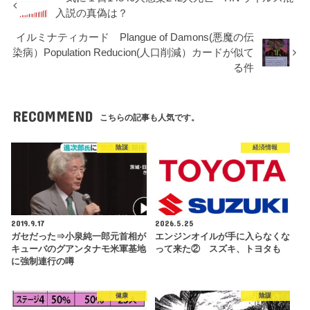
入説の真偽は？
イルミナティカード Plangue of Damons(悪魔の伝
染病）Population Reducion(人口削減）カードが似て
る件
RECOMMEND
こちらの記事も人気です。
陰謀
経済情報
2019.9.17
2026.5.25
ガセだった⇒小泉純一郎元首相が
エンジンオイルが手に入らなくな
キューバのグアンタナモ米軍基地
って来た② スズキ、トヨタも
に強制連行の噂
健康
陰謀