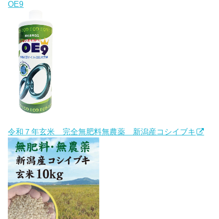
OE9
令和７年玄米 完全無肥料無農薬 新潟産コシイブキ