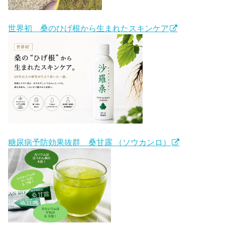
世界初 桑のひげ根から生まれたスキンケア
糖尿病予防効果抜群 桑甘露 （ソウカンロ）