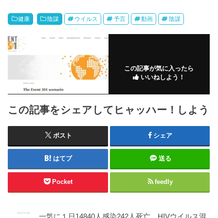
健康
陰謀
ウイルス
予言
動画
陰謀
この記事が気に入ったら
いいねしよう！
この記事をシェアしてヒャッハー！しよう
ポスト
シェア
はてブ
送る
Pocket
feedly
一気に１日14840人感染242人死亡 HIVウイルス混