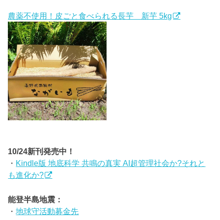
農薬不使用！皮ごと食べられる長芋 新芋 5kg
10/24新刊発売中！
・
Kindle版 地底科学 共鳴の真実 AI超管理社会か?それと
も進化か?
能登半島地震：
・
地球守活動募金先