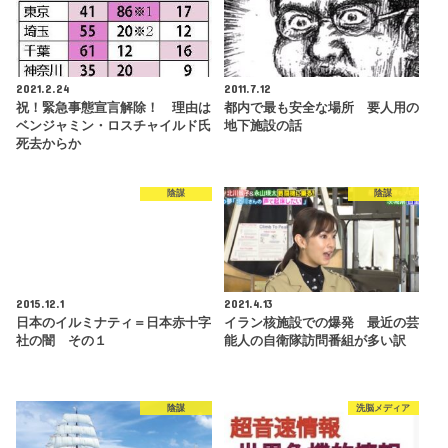
2021.2.24
2011.7.12
祝！緊急事態宣言解除！ 理由は
都内で最も安全な場所 要人用の
ベンジャミン・ロスチャイルド氏
地下施設の話
死去からか
陰謀
陰謀
2015.12.1
2021.4.13
日本のイルミナティ＝日本赤十字
イラン核施設での爆発 最近の芸
社の闇 その１
能人の自衛隊訪問番組が多い訳
陰謀
洗脳メディア