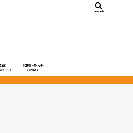
search
陰謀
お問い合わせ
SPIRACY
CONTACT
の歴史
・予言
メディア