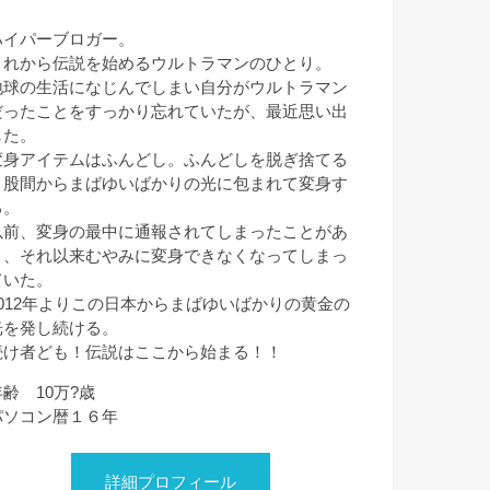
ハイパーブロガー。
これから伝説を始めるウルトラマンのひとり。
地球の生活になじんでしまい自分がウルトラマン
だったことをすっかり忘れていたが、最近思い出
した。
変身アイテムはふんどし。ふんどしを脱ぎ捨てる
と股間からまばゆいばかりの光に包まれて変身す
る。
以前、変身の最中に通報されてしまったことがあ
り、それ以来むやみに変身できなくなってしまっ
ていた。
2012年よりこの日本からまばゆいばかりの黄金の
光を発し続ける。
続け者ども！伝説はここから始まる！！
年齢 10万?歳
パソコン暦１６年
詳細プロフィール