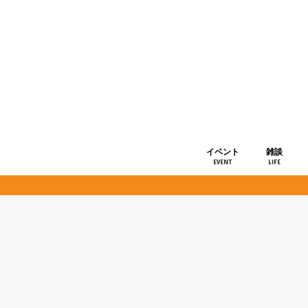
イベント
雑談
EVENT
LIFE
ショップ情
お知らせ