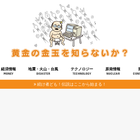
経済情報
地震・火山・台風
テクノロジー
原発情報
MONEY
DISASTER
TECHNOLOGY
NUCLEAR
CON
続け者ども！伝説はここから始まる！
報
健康
宇宙
奴ら
予知
洗脳