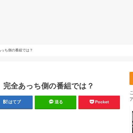
あっち側の番組では？
春 完全あっち側の番組では？
はてブ
送る
Pocket