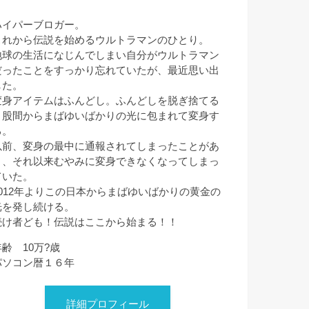
ハイパーブロガー。
これから伝説を始めるウルトラマンのひとり。
地球の生活になじんでしまい自分がウルトラマン
だったことをすっかり忘れていたが、最近思い出
した。
変身アイテムはふんどし。ふんどしを脱ぎ捨てる
と股間からまばゆいばかりの光に包まれて変身す
る。
以前、変身の最中に通報されてしまったことがあ
り、それ以来むやみに変身できなくなってしまっ
ていた。
2012年よりこの日本からまばゆいばかりの黄金の
光を発し続ける。
続け者ども！伝説はここから始まる！！
年齢 10万?歳
パソコン暦１６年
詳細プロフィール