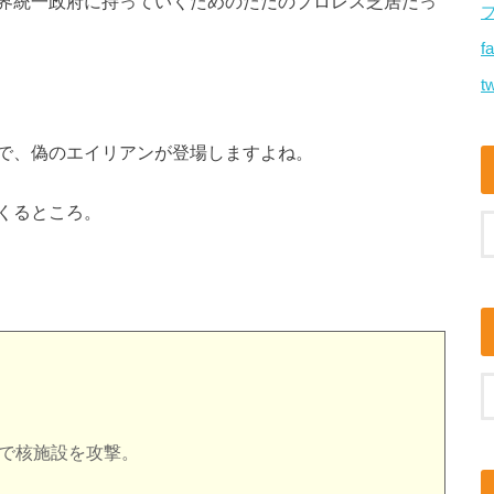
界統一政府に持っていくためのただのプロレス芝居だっ
f
tw
で、偽のエイリアンが登場しますよね。
くるところ。
。
ーで核施設を攻撃。