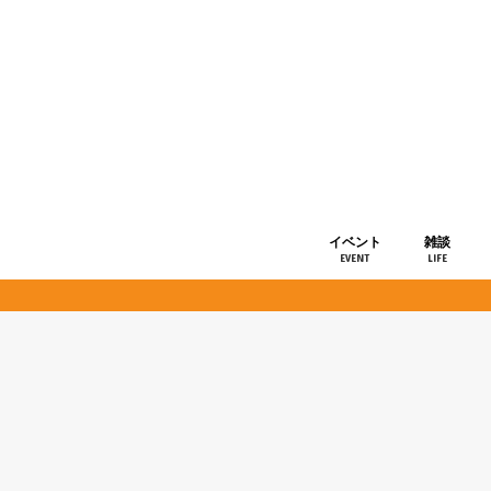
イベント
雑談
EVENT
LIFE
ショップ情
お知らせ