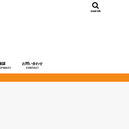
search
陰謀
お問い合わせ
SPIRACY
CONTACT
の歴史
・予言
メディア