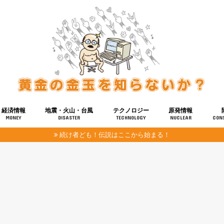
経済情報
地震・火山・台風
テクノロジー
原発情報
MONEY
DISASTER
TECHNOLOGY
NUCLEAR
CON
続け者ども！伝説はここから始まる！
報
健康
宇宙
奴ら
予知
洗脳