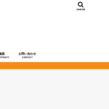
search
陰謀
お問い合わせ
SPIRACY
CONTACT
の歴史
・予言
メディア