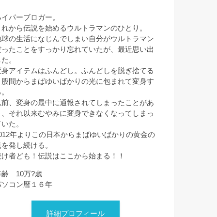
ハイパーブロガー。
これから伝説を始めるウルトラマンのひとり。
地球の生活になじんでしまい自分がウルトラマン
だったことをすっかり忘れていたが、最近思い出
した。
変身アイテムはふんどし。ふんどしを脱ぎ捨てる
と股間からまばゆいばかりの光に包まれて変身す
る。
以前、変身の最中に通報されてしまったことがあ
り、それ以来むやみに変身できなくなってしまっ
ていた。
2012年よりこの日本からまばゆいばかりの黄金の
光を発し続ける。
続け者ども！伝説はここから始まる！！
年齢 10万?歳
パソコン暦１６年
詳細プロフィール