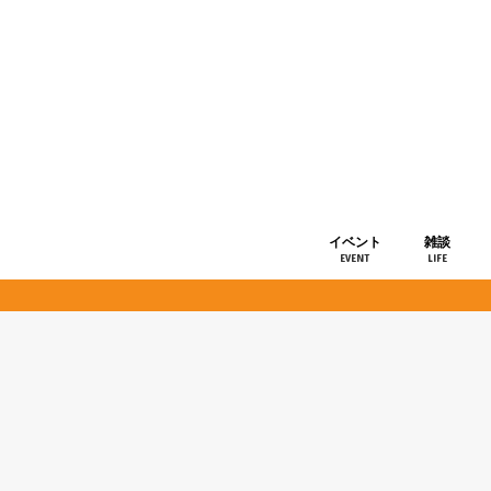
イベント
雑談
EVENT
LIFE
ショップ情
お知らせ