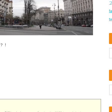
f
tw
た？！