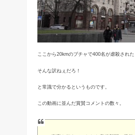
ここから20kmのブチャで400名が虐殺され
そんな訳ねぇだろ！
と常識で分かるというものです。
この動画に並んだ賞賛コメントの数々。