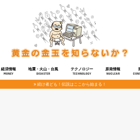
経済情報
地震・火山・台風
テクノロジー
原発情報
MONEY
DISASTER
TECHNOLOGY
NUCLEAR
CON
続け者ども！伝説はここから始まる！
報
健康
宇宙
奴ら
予知
洗脳