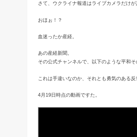
さて、ウクライナ報道はライブカメラだけが
おほぉ！？
血迷ったか産経。
あの産経新聞。
その公式チャンネルで、以下のような平和そ
これは手違いなのか、それとも勇気のある反
4月19日時点の動画ですた。