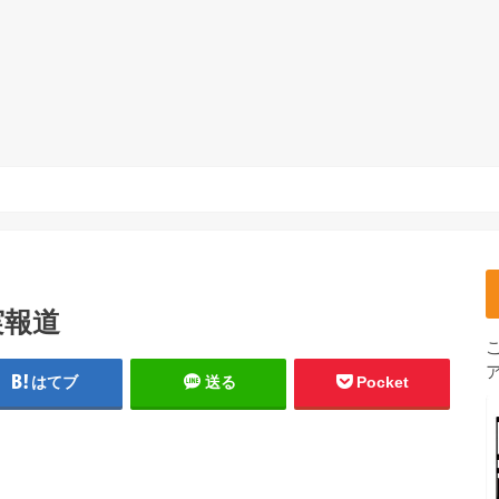
実報道
はてブ
送る
Pocket