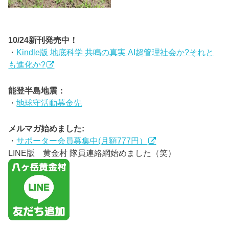
10/24新刊発売中！
・
Kindle版 地底科学 共鳴の真実 AI超管理社会か?それと
も進化か?
能登半島地震：
・
地球守活動募金先
メルマガ始めました:
・
サポーター会員募集中(月額777円）
LINE版 黄金村 隊員連絡網始めました（笑）