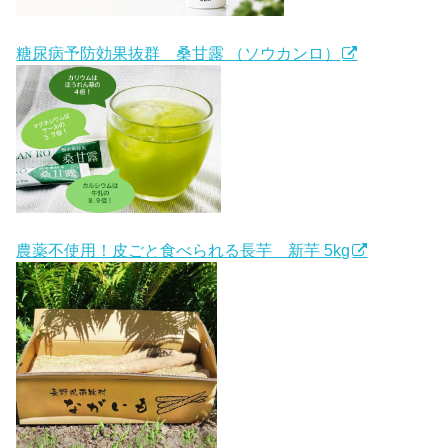
糖尿病予防効果抜群 桑甘露 （ソウカンロ）
農薬不使用！皮ごと食べられる長芋 新芋 5kg