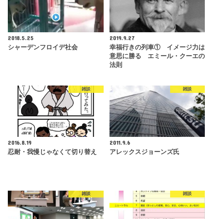
2018.5.25
2019.9.27
シャーデンフロイデ社会
幸福行きの列車① イメージ力は
意思に勝る エミール・クーエの
法則
雑談
雑談
2016.8.19
2011.9.6
忍耐・我慢じゃなくて切り替え
アレックスジョーンズ氏
雑談
雑談