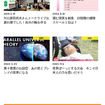
2019.5.13
2022.8.12
5/11原田武夫さんトークライブお
望む現実を創造 22段階の感情
疲れ様でした！自分の軸を作る
スケール１位は？
雑談
雑談
2022.5.25
2023.11.6
第４密度のお話② あの世とブレ
世界ぼーっとする大会 今こそ日
ンドの世界になる
本人の力を思いだそう