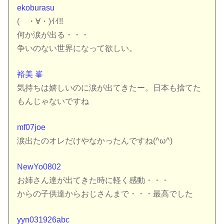
ekoburasu
( ・∀・)ｲｲ!!
何か涙が出る・・・
争いのない世界になって欲しい。
裕美 峯
気持ちは嬉しいのに涙が出てきたー。日本も捨てた
もんじゃないで­すね
mf07joe
涙出たのオレだけやなかったんですね(^ω^)
NewYo0802
お姉さん達が出てきた時に軽く感動・・・
からの子供達からおじさんまで・・・最高でした
yyn031926abc