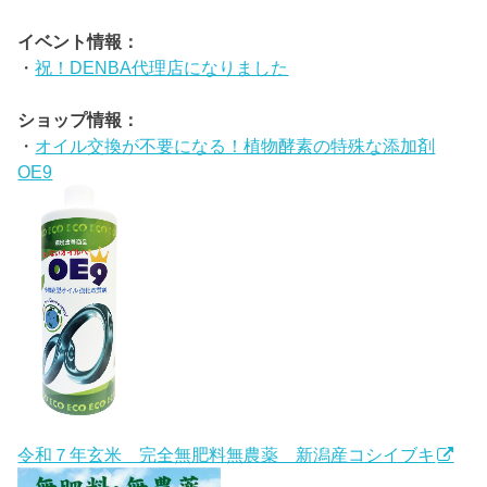
イベント情報：
・
祝！DENBA代理店になりました
ショップ情報：
・
オイル交換が不要になる！植物酵素の特殊な添加剤
OE9
令和７年玄米 完全無肥料無農薬 新潟産コシイブキ