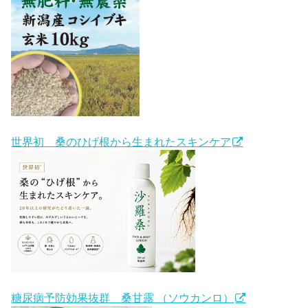
世界初 桑のひげ根から生まれたスキンケア
糖尿病予防効果抜群 桑甘露 （ソウカンロ）