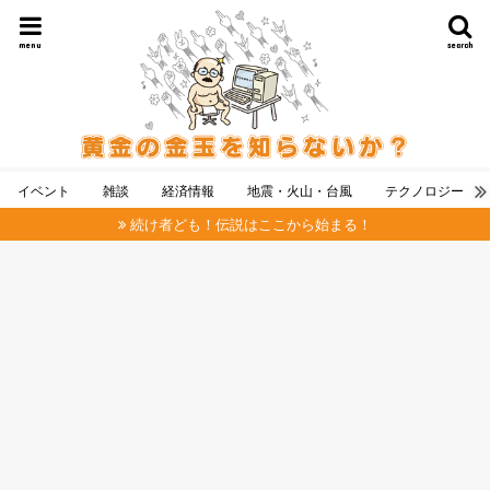
menu
search
イベント
雑談
経済情報
地震・火山・台風
テクノロジー
続け者ども！伝説はここから始まる！