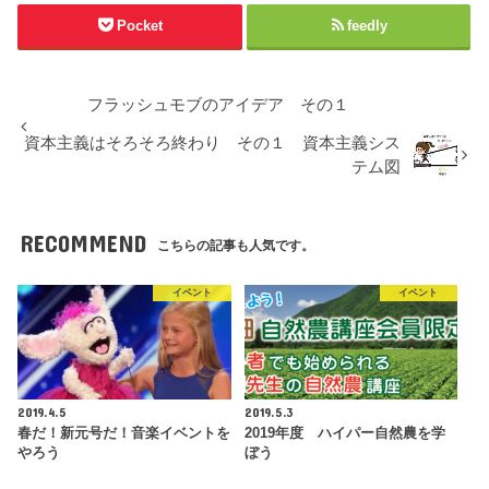
Pocket
feedly
フラッシュモブのアイデア その１
資本主義はそろそろ終わり その１ 資本主義シス
テム図
RECOMMEND
こちらの記事も人気です。
イベント
イベント
2019.4.5
2019.5.3
春だ！新元号だ！音楽イベントを
2019年度 ハイパー自然農を学
やろう
ぼう