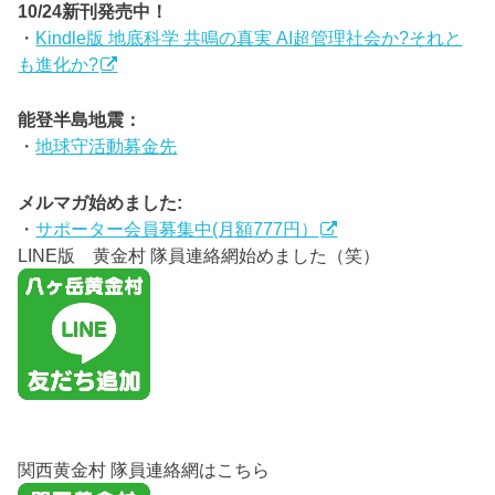
10/24新刊発売中！
・
Kindle版 地底科学 共鳴の真実 AI超管理社会か?それと
も進化か?
能登半島地震：
・
地球守活動募金先
メルマガ始めました:
・
サポーター会員募集中(月額777円）
LINE版 黄金村 隊員連絡網始めました（笑）
関西黄金村 隊員連絡網はこちら