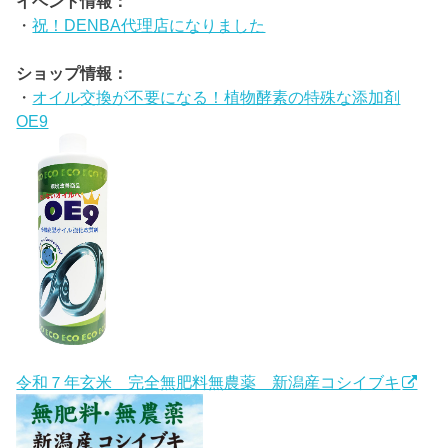
イベント情報：
・
祝！DENBA代理店になりました
ショップ情報：
・
オイル交換が不要になる！植物酵素の特殊な添加剤
OE9
令和７年玄米 完全無肥料無農薬 新潟産コシイブキ