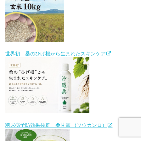
世界初 桑のひげ根から生まれたスキンケア
糖尿病予防効果抜群 桑甘露 （ソウカンロ）