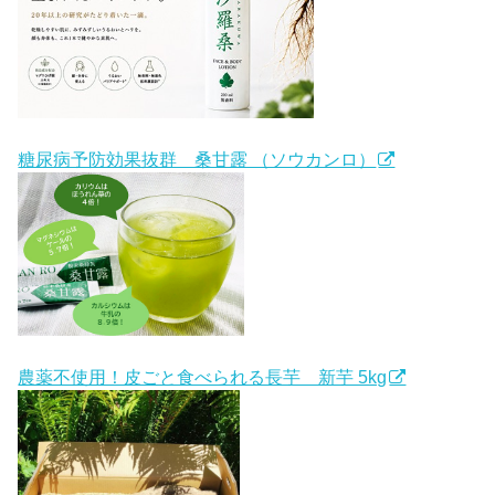
糖尿病予防効果抜群 桑甘露 （ソウカンロ）
農薬不使用！皮ごと食べられる長芋 新芋 5kg