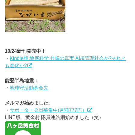
10/24新刊発売中！
・
Kindle版 地底科学 共鳴の真実 AI超管理社会か?それと
も進化か?
能登半島地震：
・
地球守活動募金先
メルマガ始めました:
・
サポーター会員募集中(月額777円）
LINE版 黄金村 隊員連絡網始めました（笑）