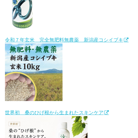
令和７年玄米 完全無肥料無農薬 新潟産コシイブキ
世界初 桑のひげ根から生まれたスキンケア