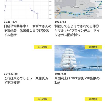
2023.10.4
2022.4.5
日経平均暴落中！ サザエさんの
制裁してるようでされてる件②
予言炸裂 米国債１日で2750億
ヤマル-パイプライン停止 ドイ
ドル急増
ツはガス配給制へ
経済情報
経済情報
2014.10.28
2016.9.13
これは来るでしょう 東原氏カー
米国利上げ 9/21前後 VIX指数の
ド不正被害
動き
経済情報
経済情報